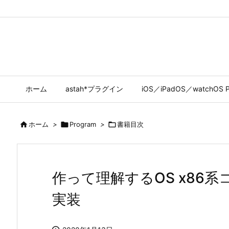
ホーム
astah*プラグイン
iOS／iPadOS／watchOS P

ホーム
>

Program
>

書籍目次
作って理解するOS x86
実装