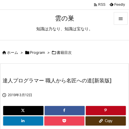

Feedly
RSS
雲の巣

知識は力なり、知識は宝なり。

メニュ

サイド

ホーム
>

Program
>

書籍目次

前へ

達人プログラマー 職人から名匠への道[新装版]
次へ


2019年3月12日
検索
Copy