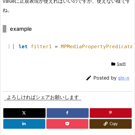
valueに正規表現が使えればいいのですが、使えない様です
ね。
example
1
let
filter1
= 
MPMediaPropertyPredicate

Swift

Posted by
shi-n
よろしければシェアお願いします
Copy