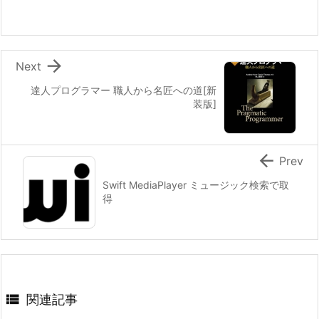

Next
達人プログラマー 職人から名匠への道[新
装版]

Prev
Swift MediaPlayer ミュージック検索で取
得

関連記事