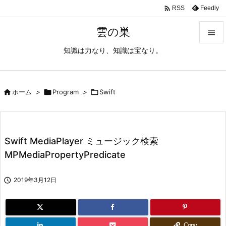

Feedly
RSS
雲の巣

知識は力なり、知識は宝なり。

メニュ

サイド

ホーム
>

Program
>

Swift

前へ

Swift MediaPlayer ミュージック検索
次へ
MPMediaPropertyPredicate

検索

2019年3月12日
Copy