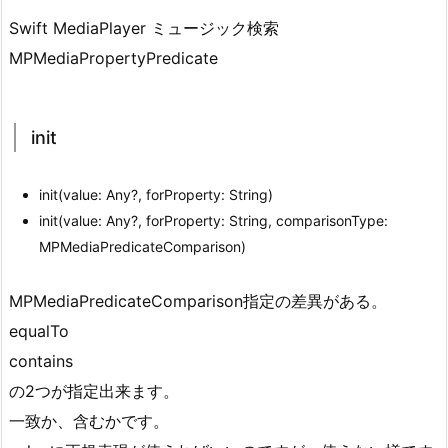
Swift MediaPlayer ミュージック検索
MPMediaPropertyPredicate
init
init(value: Any?, forProperty: String)
init(value: Any?, forProperty: String, comparisonType:
MPMediaPredicateComparison)
MPMediaPredicateComparison指定の差異がある。
equalTo
contains
の2つが指定出来ます。
一致か、含むかです。