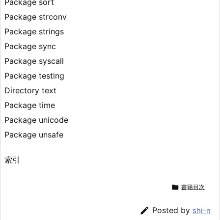
Package sort
Package strconv
Package strings
Package sync
Package syscall
Package testing
Directory text
Package time
Package unicode
Package unsafe
索引

書籍目次

Posted by
shi-n