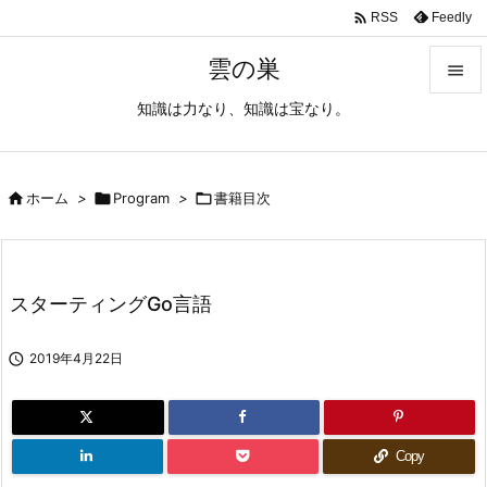

Feedly
RSS
雲の巣

知識は力なり、知識は宝なり。

メニュ

サイド

ホーム
>

Program
>

書籍目次

前へ

スターティングGo言語
次へ


2019年4月22日
検索
Copy