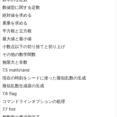
数値型に関する定数
絶対値を求める
累乗を求める
平方根と立方根
最大値と最小値
小数点以下の切り捨てと切り上げ
その他の数学関数
無限大と非数
7.5 math/rand
現在の時刻をシードに使った擬似乱数の生成
擬似乱数生成器の生成
7.6 flag
コマンドラインオプションの処理
7.7 fmt
整数型の書式指定子