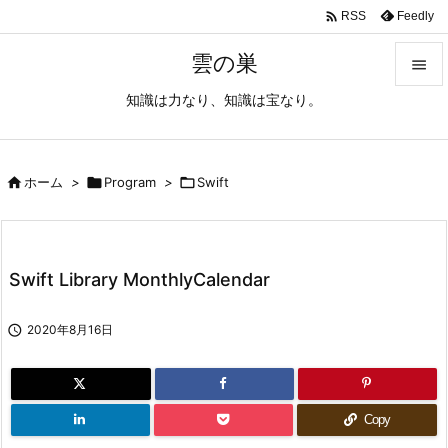

Feedly
RSS
雲の巣

知識は力なり、知識は宝なり。

メニュ

サイド

ホーム
>

Program
>

Swift

前へ

Swift Library MonthlyCalendar
次へ


2020年8月16日
検索
Copy