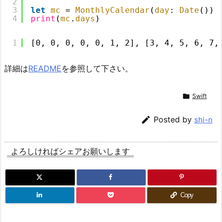
2
3
let
mc
= 
MonthlyCalendar
(
day
: 
Date
())
4
print
(
mc
.
days
)
1
[0, 0, 0, 0, 0, 1, 2], [3, 4, 5, 6, 7,
詳細は
README
を参照して下さい。

Swift

Posted by
shi-n
よろしければシェアお願いします
Copy