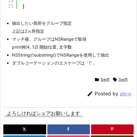
14
15
}
抽出したい箇所をグループ指定
上記は2ヵ所指定
マッチ後、グループはNSRangeで取得
print例{4, 12} 開始位置, 文字数
NSStringのsubstring()でNSRangeを使用して抽出
ダブルコーテーションのエスケープは「\"」

Swift

Swift

Posted by
shi-n
よろしければシェアお願いします