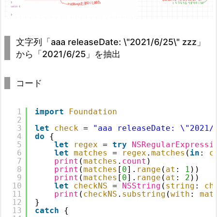
文字列「aaa releaseDate: \"2021/6/25\" zzz」
から「2021/6/25」を抽出
コード
1
import
Foundation
2
3
let
check
= 
"aaa releaseDate: \"2021/
4
do
{
5
let
regex
= 
try
NSRegularExpressi
6
let
matches
= 
regex
.
matches
(
in
: 
c
7
print
(
matches
.
count
)
8
print
(
matches
[
0
].
range
(
at
: 
1
))
9
print
(
matches
[
0
].
range
(
at
: 
2
))
10
let
checkNS
= 
NSString
(
string
: 
ch
11
print
(
checkNS
.
substring
(
with
: 
mat
12
}
13
catch
{