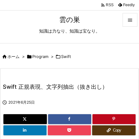

Feedly
RSS
雲の巣

知識は力なり、知識は宝なり。

メニュ

サイド

ホーム
>

Program
>

Swift

前へ

Swift 正規表現、文字列抽出（抜き出し）
次へ


2021年6月25日
検索
Copy