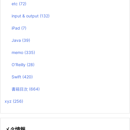
etc
(72)
input & output
(132)
iPad
(7)
Java
(39)
memo
(335)
O’Reilly
(28)
Swift
(420)
書籍目次
(664)
xyz
(256)
メタ情報