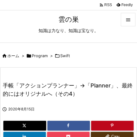

Feedly
RSS
雲の巣

知識は力なり、知識は宝なり。

メニュ

サイド

ホーム
>

Program
>

Swift

前へ

手帳「アクションプランナー」→「Planner」、最終
次へ
的にはオリジナルへ（その4）

検索

2020年8月15日
Copy