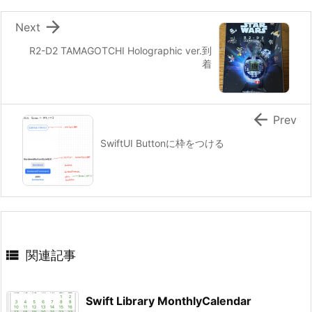

Next
R2-D2 TAMAGOTCHI Holographic ver.到
着

Prev
SwiftUI Buttonに枠をつける

関連記事
Swift Library MonthlyCalendar