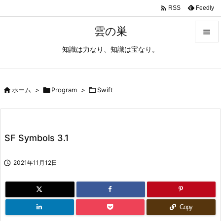

Feedly
RSS
雲の巣

知識は力なり、知識は宝なり。

メニュ

サイド

ホーム
>

Program
>

Swift

前へ

SF Symbols 3.1
次へ


2021年11月12日
検索
Copy