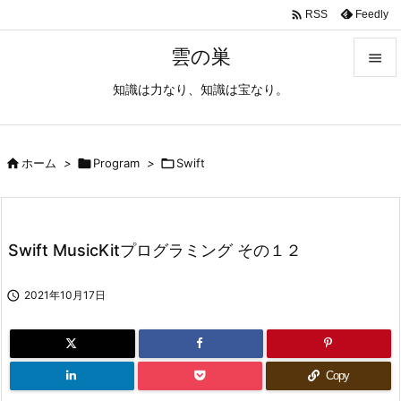

Feedly
RSS
雲の巣

知識は力なり、知識は宝なり。

メニュ

サイド

ホーム
>

Program
>

Swift

前へ

Swift MusicKitプログラミング その１２
次へ


2021年10月17日
検索
Copy