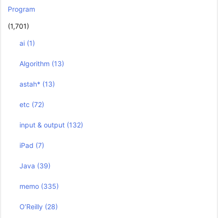
Program
(1,701)
ai
(1)
Algorithm
(13)
astah*
(13)
etc
(72)
input & output
(132)
iPad
(7)
Java
(39)
memo
(335)
O’Reilly
(28)