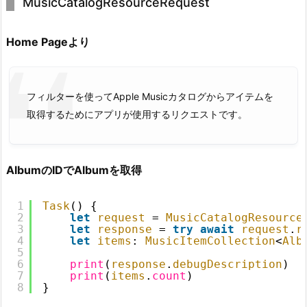
MusicCatalogResourceRequest
Home Pageより
フィルターを使ってApple Musicカタログからアイテムを
取得するためにアプリが使用するリクエストです。
AlbumのIDでAlbumを取得
1
Task
() {
2
let
request
= 
MusicCatalogResource
3
let
response
= 
try
await
request
.
r
4
let
items
: 
MusicItemCollection
<
Alb
5
6
print
(
response
.
debugDescription
)
7
print
(
items
.
count
)
8
}