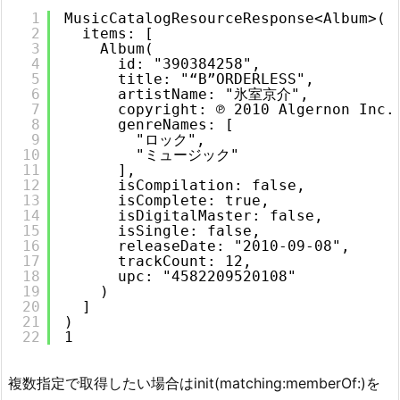
1
MusicCatalogResourceResponse<Album>(
2
items: [
3
Album(
4
id: "390384258",
5
title: "“B”ORDERLESS",
6
artistName: "氷室京介",
7
copyright: ℗ 2010 Algernon Inc.
8
genreNames: [
9
"ロック",
10
"ミュージック"
11
],
12
isCompilation: false,
13
isComplete: true,
14
isDigitalMaster: false,
15
isSingle: false,
16
releaseDate: "2010-09-08",
17
trackCount: 12,
18
upc: "4582209520108"
19
)
20
]
21
)
22
1
複数指定で取得したい場合はinit(matching:memberOf:)を