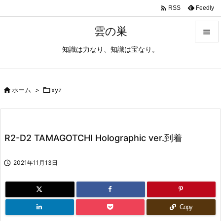

Feedly
RSS
雲の巣

知識は力なり、知識は宝なり。

メニュ

サイド

ホーム
>

xyz

前へ

R2-D2 TAMAGOTCHI Holographic ver.到着
次へ


2021年11月13日
検索
Copy