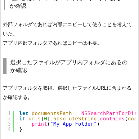
か確認
外部フォルダであれば内部にコピーして使うことを考えて
いた。
アプリ内部フォルダであればコピーは不要。
選択したファイルがアプリ内フォルダにあるの
か確認
アプリフォルダを取得、選択したファイルURLに含まれる
か確認する。
1
let
documentsPath
= 
NSSearchPathForDir
2
if
urls
[
0
].
absoluteString
.
contains
(
doc
3
print
(
"My App Folder"
)
4
}