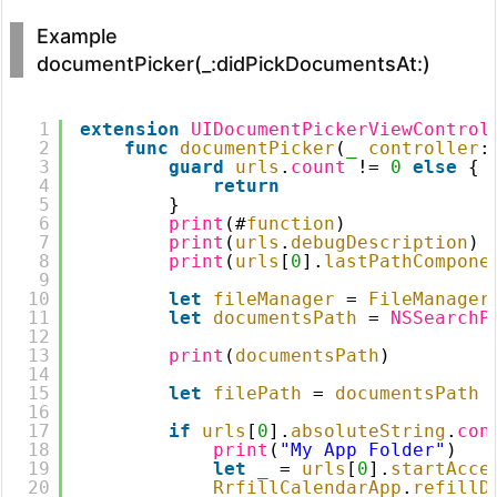
Example
documentPicker(_:didPickDocumentsAt:)
1
extension
UIDocumentPickerViewControl
2
func
documentPicker
(
_
controller
:
3
guard
urls
.
count
!= 
0
else
{
4
return
5
}
6
print
(#
function
)
7
print
(
urls
.
debugDescription
)
8
print
(
urls
[
0
].
lastPathCompone
9
10
let
fileManager
= 
FileManager
11
let
documentsPath
= 
NSSearchP
12
13
print
(
documentsPath
)
14
15
let
filePath
= 
documentsPath
16
17
if
urls
[
0
].
absoluteString
.
con
18
print
(
"My App Folder"
)
19
let
_
= 
urls
[
0
].
startAcce
20
RrfillCalendarApp
.
refillD