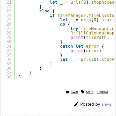
21
let
_
= 
urls
[
0
].
stopAcces
22
}
23
else
{
24
if
fileManager
.
fileExists
25
let
_
= 
urls
[
0
].
start
26
do
{
27
try
fileManager
.
c
28
RrfillCalendarApp
29
print
(
filePath
)
30
}
31
catch
let
error
{
32
print
(
error
)
33
}
34
let
_
= 
urls
[
0
].
stopA
35
}
36
}
37
}
38
}

Swift

Swift
,
SwiftUI

Posted by
shi-n