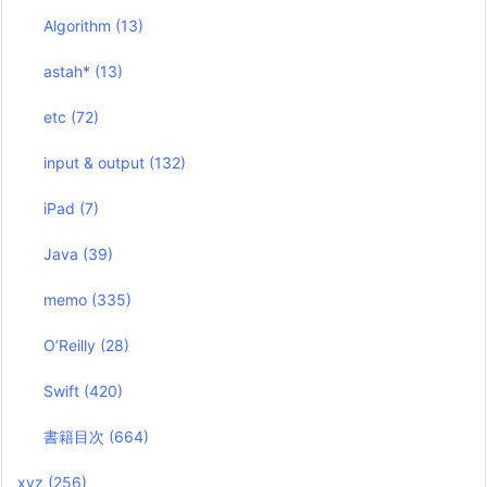
Algorithm
(13)
astah*
(13)
etc
(72)
input & output
(132)
iPad
(7)
Java
(39)
memo
(335)
O’Reilly
(28)
Swift
(420)
書籍目次
(664)
xyz
(256)