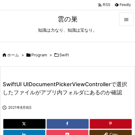

Feedly
RSS
雲の巣

知識は力なり、知識は宝なり。

メニュ

サイド

ホーム
>

Program
>

Swift

前へ

SwiftUI UIDocumentPickerViewControllerで選択
次へ
したファイルがアプリ内フォルダにあるのか確認

検索

2021年8月8日
Copy