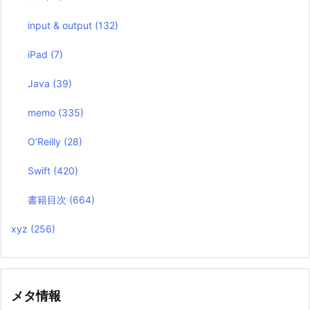
input & output
(132)
iPad
(7)
Java
(39)
memo
(335)
O’Reilly
(28)
Swift
(420)
書籍目次
(664)
xyz
(256)
メタ情報