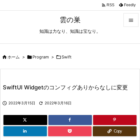

Feedly
RSS
雲の巣

知識は力なり、知識は宝なり。

メニュ

サイド

ホーム
>

Program
>

Swift

前へ

SwiftUI Widgetのコンフィグありからなしに変更
次へ


2022年3月15日

2022年3月16日
検索
Copy