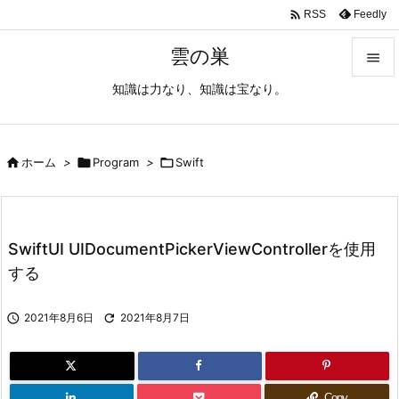

Feedly
RSS
雲の巣

知識は力なり、知識は宝なり。

メニュ

サイド

ホーム
>

Program
>

Swift

前へ

SwiftUI UIDocumentPickerViewControllerを使用
次へ
する

検索

2021年8月6日

2021年8月7日
Copy