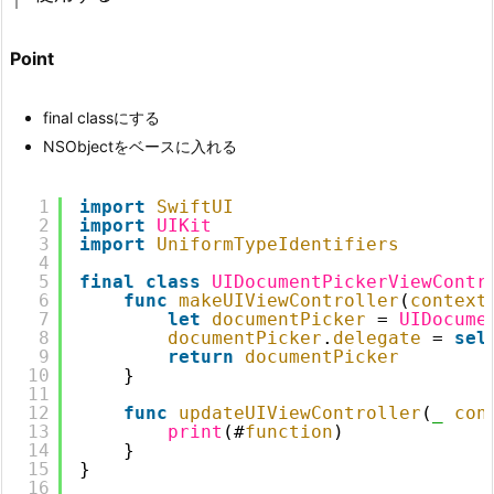
Point
final classにする
NSObjectをベースに入れる
1
import
SwiftUI
2
import
UIKit
3
import
UniformTypeIdentifiers
4
5
final
class
UIDocumentPickerViewContr
6
func
makeUIViewController
(
context
7
let
documentPicker
= 
UIDocume
8
documentPicker
.
delegate
= 
sel
9
return
documentPicker
10
}
11
12
func
updateUIViewController
(
_
con
13
print
(#
function
)
14
}
15
}
16