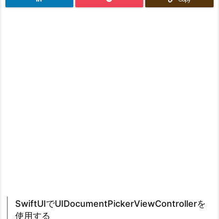
SwiftUIでUIDocumentPickerViewControllerを
使用する