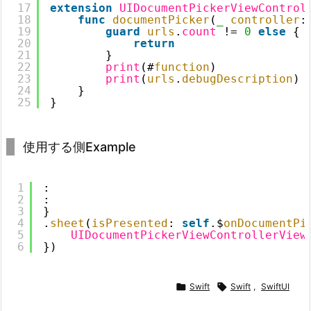
17
extension
UIDocumentPickerViewControl
18
func
documentPicker
(
_
controller
:
19
guard
urls
.
count
!= 
0
else
{
20
return
21
}
22
print
(#
function
)
23
print
(
urls
.
debugDescription
)
24
}
25
}
使用する側Example
1
:
2
:
3
}
4
.
sheet
(
isPresented
: 
self
.$
onDocumentPi
5
UIDocumentPickerViewControllerView
6
})

Swift

Swift
,
SwiftUI