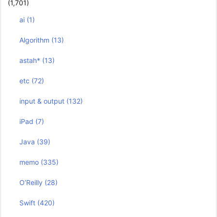
(1,701)
ai
(1)
Algorithm
(13)
astah*
(13)
etc
(72)
input & output
(132)
iPad
(7)
Java
(39)
memo
(335)
O’Reilly
(28)
Swift
(420)