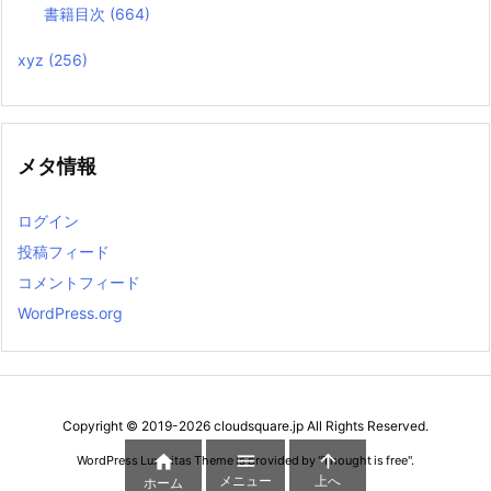
書籍目次
(664)
xyz
(256)
メタ情報
ログイン
投稿フィード
コメントフィード
WordPress.org
Copyright ©
2019
-2026
cloudsquare.jp
All Rights Reserved.



WordPress Luxeritas Theme is provided by "
Thought is free
".
メニュー
上へ
ホーム