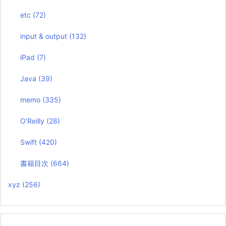
etc
(72)
input & output
(132)
iPad
(7)
Java
(39)
memo
(335)
O’Reilly
(28)
Swift
(420)
書籍目次
(664)
xyz
(256)