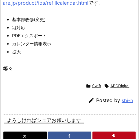
are.jp/product/ios/refillcalendar.html
です。
基本部改修(変更)
縦対応
PDFエクスポート
カレンダー情報表示
拡大
等々

Swift

APCDigital

Posted by
shi-n
よろしければシェアお願いします