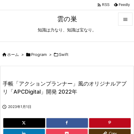

Feedly
RSS
雲の巣

知識は力なり、知識は宝なり。

メニュ

サイド

ホーム
>

Program
>

Swift

前へ

手帳「アクションプランナー」風のオリジナルアプ
次へ
リ「APCDigital」開発 2022年

検索

2023年1月1日
Copy