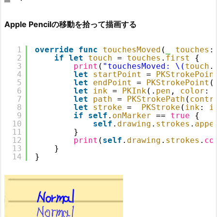
Apple Pencilの移動を拾って描画する
1
override
func
touchesMoved
(
_
touches
:
2
if
let
touch
= 
touches
.
first
{
3
print
(
"touchesMoved: \(
touch
.
4
let
startPoint
= 
PKStrokePoin
5
let
endPoint
= 
PKStrokePoint
(
6
let
ink
= 
PKInk
(.
pen
, 
color
: 
7
let
path
= 
PKStrokePath
(
contr
8
let
stroke
=  
PKStroke
(
ink
: 
i
9
if
self
.
onMarker
== 
true
{
10
self
.
drawing
.
strokes
.
appe
11
}
12
print
(
self
.
drawing
.
strokes
.
co
13
}
14
}