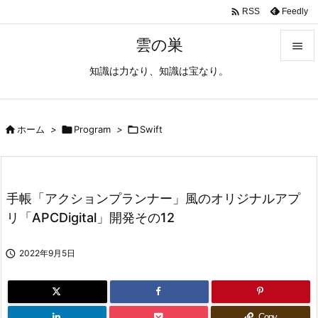

Feedly
RSS
雲の巣

知識は力なり、知識は宝なり。

メニュ

サイド

ホーム
>

Program
>

Swift

前へ

手帳「アクションプランナー」風のオリジナルアプ
次へ
リ「APCDigital」開発その12

検索

2022年9月5日
Copy