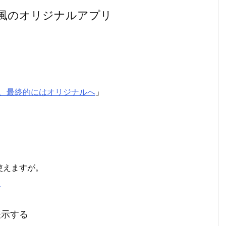
風のオリジナルアプリ
r」、最終的にはオリジナルへ
」
使えますが。
l
表示する