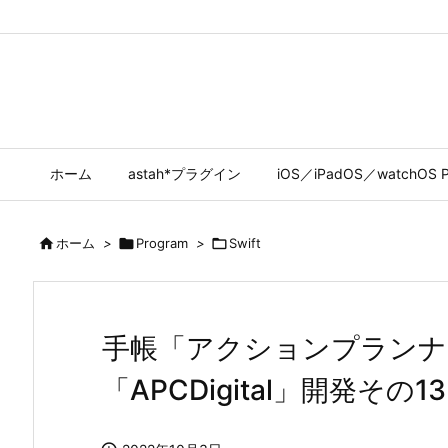
ホーム
astah*プラグイン
iOS／iPadOS／watchOS P

ホーム
>

Program
>

Swift
手帳「アクションプランナ
「APCDigital」開発その13