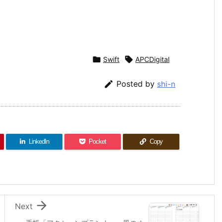

Swift

APCDigital

Posted by
shi-n
LinkedIn
Pocket
Copy

Next