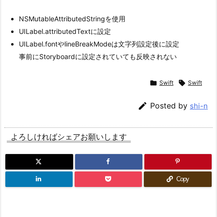
NSMutableAttributedStringを使用
UILabel.attributedTextに設定
UILabel.fontやlineBreakModeは文字列設定後に設定
事前にStoryboardに設定されていても反映されない

Swift

Swift

Posted by
shi-n
よろしければシェアお願いします
Copy