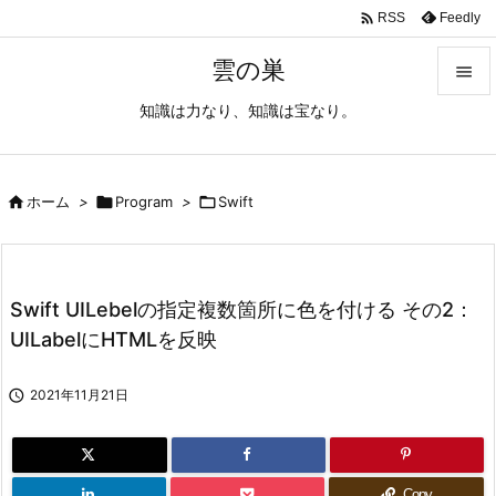

Feedly
RSS
雲の巣

知識は力なり、知識は宝なり。

メニュ

サイド

ホーム
>

Program
>

Swift

前へ

Swift UILebelの指定複数箇所に色を付ける その2：
次へ
UILabelにHTMLを反映

検索

2021年11月21日
Copy