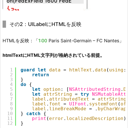
その2：UILabelにHTMLを反映
HTMLを反映：「
1:00
Paris Saint-Germain – FC Nantes」
htmlTextにHTML文字列が格納されている前提。
1
guard
let
data
= 
htmlText
.
data
(
using
:
2
return
3
}
4
do
{
5
let
option
: [
NSAttributedString
.
D
6
let
attrString
= 
try
NSMutableAtt
7
label
.
attributedText
= 
attrString
8
label
.
font
= 
UIFont
.
systemFont
(
of
9
label
.
lineBreakMode
= .
byCharWrap
10
} 
catch
{
11
print
(
error
.
localizedDescription
)
12
}