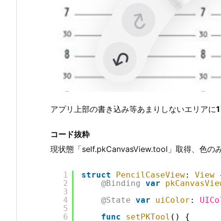
アプリ上部の書き込み等あまりしないエリアに
コード抜粋
現状態「self.pkCanvasView.tool」取
1
struct
PencilCaseView
: 
View
2
@Binding
var
pkCanvasVie
3
4
@State
var
uiColor
: 
UICo
5
6
func
setPKTool
() {