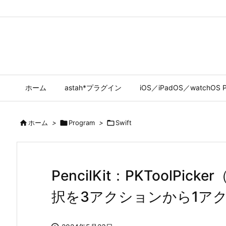
ホーム
astah*プラグイン
iOS／iPadOS／watchOS P

ホーム
>

Program
>

Swift
PencilKit：PKToolP
択を3アクションから1ア