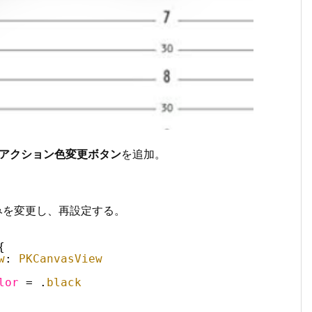
1アクション色変更ボタン
を追加。
得、色のみを変更し、再設定する。
{
w
: 
PKCanvasView
lor
= .
black