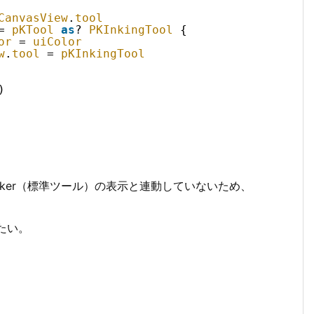
CanvasView
.
tool
= 
pKTool
as
? 
PKInkingTool
{
or
= 
uiColor
w
.
tool
= 
pKInkingTool
)
Picker（標準ツール）の表示と連動していないため、
せたい。