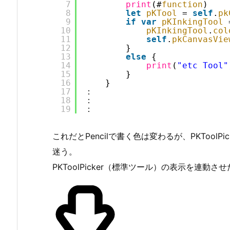
7
print
(#
function
)
8
let
pKTool
= 
self
.
pk
9
if
var
pKInkingTool
10
pKInkingTool
.
col
11
self
.
pkCanvasVie
12
}
13
else
{
14
print
(
"etc Tool"
15
}
16
}
17
：
18
：
19
：
これだとPencilで書く色は変わるが、PKTool
迷う。
PKToolPicker（標準ツール）の表示を連動さ