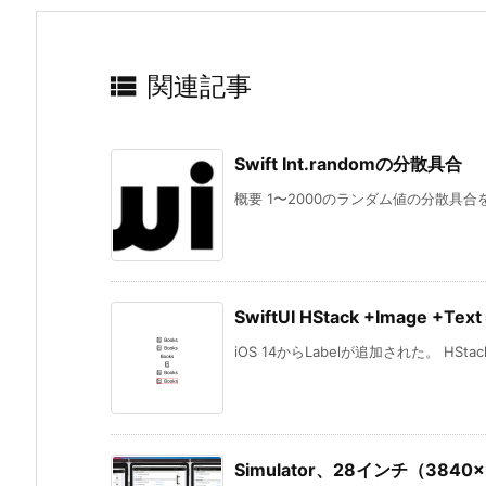

関連記事
Swift Int.randomの分散具合
概要 1〜2000のランダム値の分散具合を調べる
SwiftUI HStack +Image +Tex
iOS 14からLabelが追加された。 HStack+
Simulator、28インチ（384