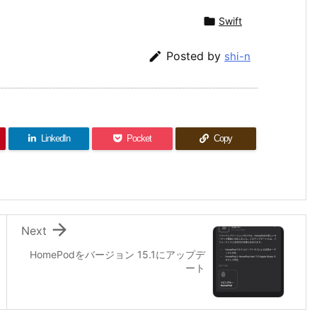

Swift

Posted by
shi-n
LinkedIn
Pocket
Copy

Next
HomePodをバージョン 15.1にアップデ
ート