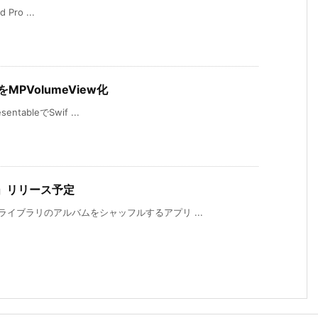
 Pro ...
をMPVolumeView化
ntableでSwif ...
fle」リリース予定
ライブラリのアルバムをシャッフルするアプリ ...