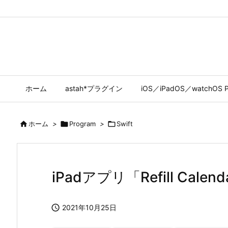
ホーム
astah*プラグイン
iOS／iPadOS／watchOS P

ホーム
>

Program
>

Swift
iPadアプリ「Refill Cal

2021年10月25日