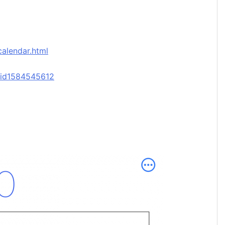
calendar.html
r/id1584545612