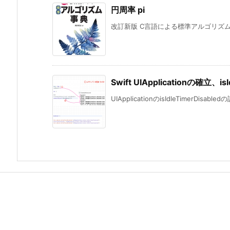
円周率 pi
改訂新版 C言語による標準アルゴリズム事典
Swift UIApplicationの確立、i
UIApplicationのisIdleTimerDisabl