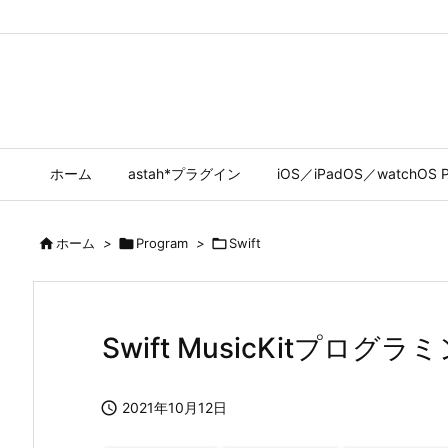
ホーム
astah*プラグイン
iOS／iPadOS／watchOS P

ホーム
>

Program
>

Swift
Swift MusicKitプログ

2021年10月12日