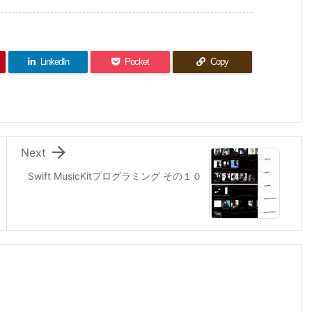
LinkedIn
Pocket
Copy

Next
Swift MusicKitプログラミング その１０