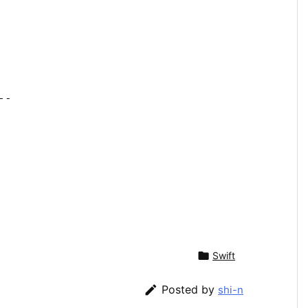
--

Swift

Posted by
shi-n