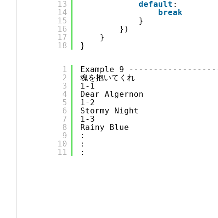
13
default
:
14
break
15
}
16
})
17
}
18
}
1
Example 9 ------------------
2
魂を抱いてくれ
3
1-1
4
Dear Algernon
5
1-2
6
Stormy Night
7
1-3
8
Rainy Blue
9
:
10
:
11
: