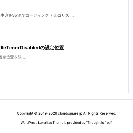
をSwiftでコーディング アルゴリズ ...
sIdleTimerDisabledの設定位置
edの設定位置を誤 ...
Copyright ©
2019
-2026
cloudsquare.jp
All Rights Reserved.
WordPress Luxeritas Theme is provided by "
Thought is free
".