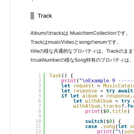
Track
Albumのtracksは MusicItemCollection
です。
TrackはmusicVideoとsongのenumです。
titleの様な共通的なプロパティは、Trackの
trcukNumberの様なSong特有のプロパティ
1
Task
() {
2
print
(
"\nExample 9 -----
3
let
request
= 
MusicCatal
4
let
response
= 
try
await
5
if
let
album
= 
response
.
6
let
withAlbum
= 
try
7
withAlbum
.
tracks
?.
fo
8
print
($
0
.
title
)
9
10
switch
($
0
) {
11
case
.
song
(
let
s
12
print
(
"\(
son