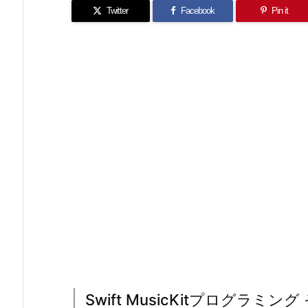
Twitter
Facebook
Pin it
Swift MusicKitプログラミン