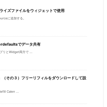
ーカライズファイルをウィジェットで使用
sourceに追加する。
rdefaultsでデータ共有
アプリとWidget両方で ...
endar ν」（その３）フリーリフィルをダウンロードして設
ll Calen ...