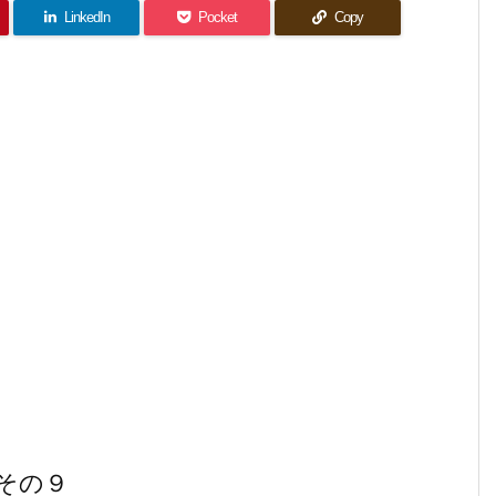
LinkedIn
Pocket
Copy
グ その９