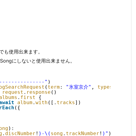
ままでも使用出来ます。
は、Songにしないと使用出来ません。
---------------"
)
ogSearchRequest
(
term
: 
"氷室京介"
, 
types
: [
Albu
request
.
response
()
albums
.
first
{
await
album
.
with
([.
tracks
])
rEach
({
ong
):
g
.
discNumber
!
)-\(
song
.
trackNumber
!
)"
)