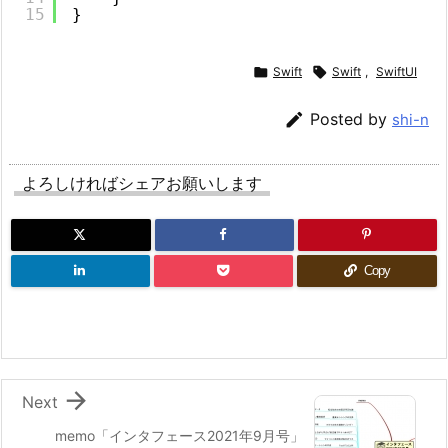
15
}

Swift

Swift
,
SwiftUI

Posted by
shi-n
よろしければシェアお願いします
Copy

Next
memo「インタフェース2021年9月号」