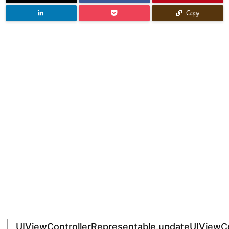
Copy
UIViewControllerRepresentable.updateUIViewCon