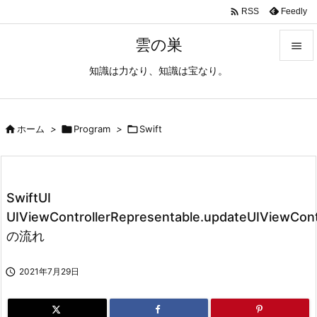

Feedly
RSS
雲の巣

知識は力なり、知識は宝なり。

メニュ

サイド

ホーム
>

Program
>

Swift

前へ

SwiftUI
次へ
UIViewControllerRepresentable.updateUIViewContr

の流れ
検索

2021年7月29日