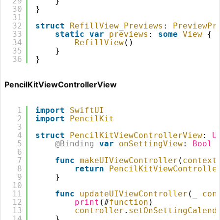
29
}
30
}
31
32
struct
RefillView_Previews
: 
PreviewPr
33
static
var
previews
: 
some
View
{
34
RefillView
()
35
}
36
}
PencilKitViewControllerView
1
import
SwiftUI
2
import
PencilKit
3
4
struct
PencilKitViewControllerView
: 
U
5
@Binding
var
onSettingView
: 
Bool
6
7
func
makeUIViewController
(
context
8
return
PencilKitViewControlle
9
}
10
11
func
updateUIViewController
(
_
con
12
print
(#
function
)
13
controller
.
setOnSettingCalend
14
}