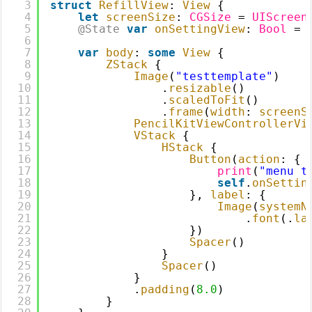
3
struct
RefillView
: 
View
{
4
let
screenSize
: 
CGSize
= 
UIScreen
5
@State
var
onSettingView
: 
Bool
= 
6
7
var
body
: 
some
View
{
8
ZStack
{
9
Image
(
"testtemplate"
)
10
.
resizable
()
11
.
scaledToFit
()
12
.
frame
(
width
: 
screenS
13
PencilKitViewControllerVi
14
VStack
{
15
HStack
{
16
Button
(
action
: {
17
print
(
"menu t
18
self
.
onSettin
19
}, 
label
: {
20
Image
(
systemN
21
.
font
(.
la
22
})
23
Spacer
()
24
}
25
Spacer
()
26
}
27
.
padding
(
8.0
)
28
}