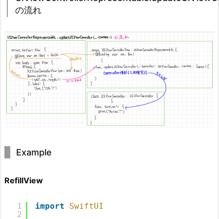
の流れ
Example
RefillView
1
import
SwiftUI
2