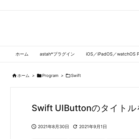
ホーム
astah*プラグイン
iOS／iPadOS／watchOS P

ホーム
>

Program
>

Swift
Swift UIButtonのタ

2021年8月30日

2021年9月1日