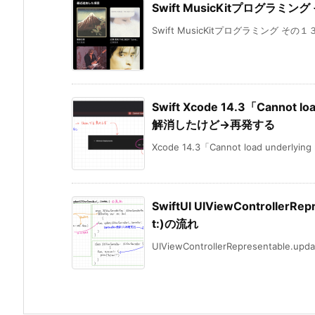
Swift MusicKitプログラミン
Swift MusicKitプログラミング その１３ 
Swift Xcode 14.3「Cannot lo
解消したけど→再発する
Xcode 14.3「Cannot load underlying 
SwiftUI UIViewControllerRep
t:)の流れ
UIViewControllerRepresentable.updat