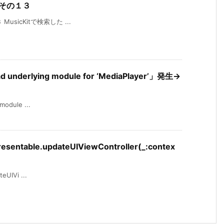
グ その１３
MusicKitで検索した ...
ad underlying module for ‘MediaPlayer’」発生→
module ...
resentable.updateUIViewController(_:contex
eUIVi ...