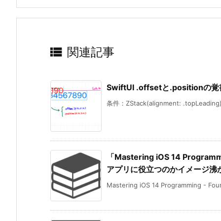

関連記事
SwiftUI .offsetと.positio
条件：ZStack(alignment: .topLeading) .
「Mastering iOS 14 Program
アプリに役立つのかイメージ沸
Mastering iOS 14 Programming - Fourt