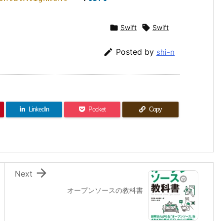

Swift

Swift

Posted by
shi-n
LinkedIn
Pocket
Copy

Next
オープンソースの教科書