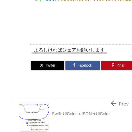
よろしければシェアお願いします
Twitter
Facebook
Pin it

Prev
Swift UIColor→JSON→UIColor