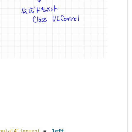
ontalAlignment
= .
left