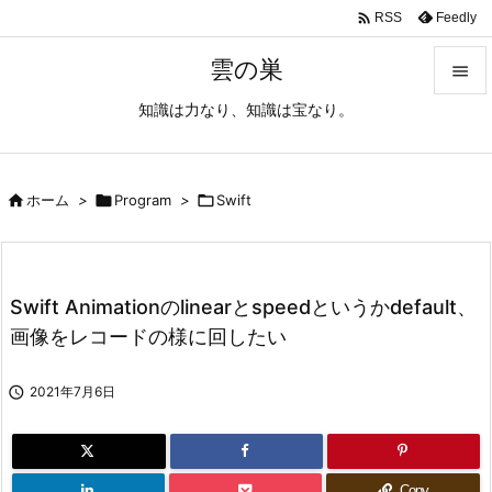

Feedly
RSS
雲の巣

知識は力なり、知識は宝なり。

メニュ

サイド

ホーム
>

Program
>

Swift

前へ

Swift Animationのlinearとspeedというかdefault、
次へ
画像をレコードの様に回したい

検索

2021年7月6日
Copy