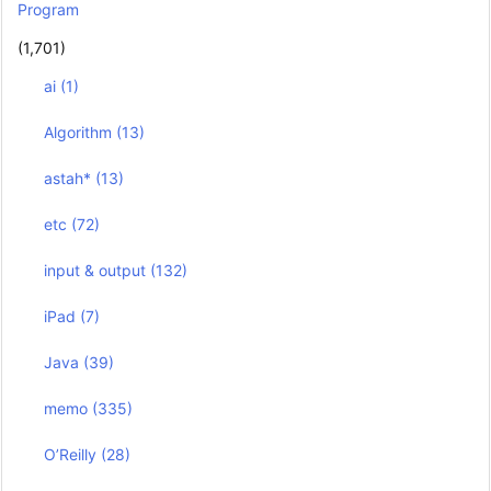
Program
(1,701)
ai
(1)
Algorithm
(13)
astah*
(13)
etc
(72)
input & output
(132)
iPad
(7)
Java
(39)
memo
(335)
O’Reilly
(28)