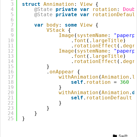
3
struct
Annimation
: 
View
{
4
@State
private
var
rotation
: 
Doub
5
@State
private
var
rotationDefaul
6
7
var
body
: 
some
View
{
8
VStack
{
9
Image
(
systemName
: 
"paperp
10
.
font
(.
largeTitle
)
11
.
rotationEffect
(.
degr
12
Image
(
systemName
: 
"paperp
13
.
font
(.
largeTitle
)
14
.
rotationEffect
(.
degr
15
}
16
.
onAppear
{
17
withAnimation
(
Animation
.
l
18
self
.
rotation
= 
360
19
}
20
withAnimation
(
Animation
.
d
21
self
.
rotationDefault
22
}
23
}
24
}
25
}

Swift