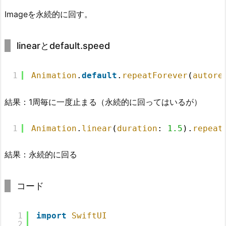
Imageを永続的に回す。
linearとdefault.speed
1
Animation
.
default
.
repeatForever
(
autore
結果：1周毎に一度止まる（永続的に回ってはいるが）
1
Animation
.
linear
(
duration
: 
1.5
).
repeat
結果：永続的に回る
コード
1
import
SwiftUI
2