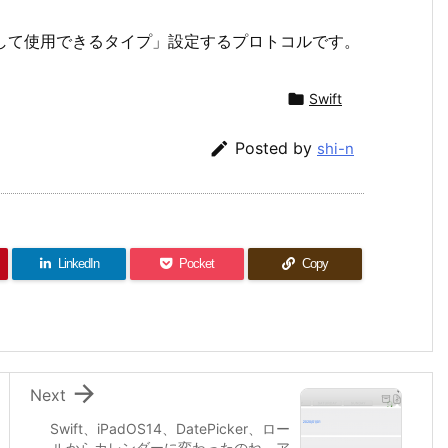
ーとして使用できるタイプ」設定するプロトコルです。

Swift

Posted by
shi-n
LinkedIn
Pocket
Copy

Next
Swift、iPadOS14、DatePicker、ロー
ルからカレンダーに変わったのね、ア