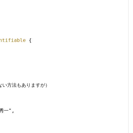
ntifiable
{
（使わない方法もありますが）
"秀一",