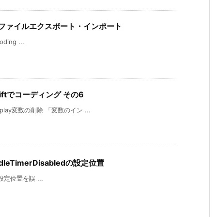
配列をファイルエクスポート・インポート
ding ...
ftでコーディング その6
play変数の削除 「変数のイン ...
sIdleTimerDisabledの設定位置
edの設定位置を誤 ...