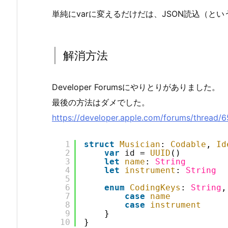
単純にvarに変えるだけだは、JSON読込（と
解消方法
Developer Forumsにやりとりがありました。
最後の方法はダメでした。
https://developer.apple.com/forums/thread/
1
struct
Musician
: 
Codable
, 
Id
2
var
id
= 
UUID
()
3
let
name
: 
String
4
let
instrument
: 
String
5
6
enum
CodingKeys
: 
String
,
7
case
name
8
case
instrument
9
}
10
}