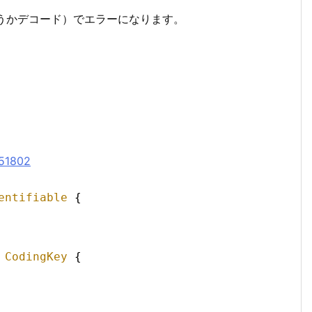
いうかデコード）でエラーになります。
651802
entifiable
{
 
CodingKey
{