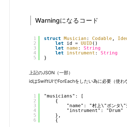
Warningになるコード
1
struct
Musician
: 
Codable
, 
Ide
2
let
id
= 
UUID
()
3
let
name
: 
String
4
let
instrument
: 
String
5
}
上記のJSON（一部）
idはSwiftUIでForEachをしたい為に必要
1
"musicians": [
2
{
3
"name": "村上\"ポンタ\
4
"instrument": "Drum"
5
},
6
{