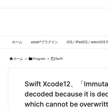
ホーム
astah*プラグイン
iOS／iPadOS／watchOS P

ホーム
>

Program
>

Swift
Swift Xcode12、「Immutabl
decoded because it is decl
which cannot be over