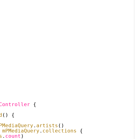
。
Controller
{
d
() {
PMediaQuery
.
artists
()
 
mPMediaQuery
.
collections
{
s
.
count
)