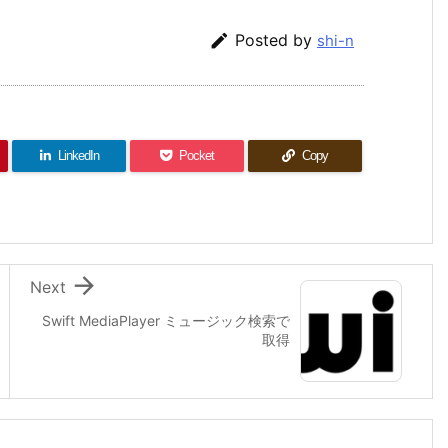

Posted by
shi-n
LinkedIn
Pocket
Copy

Next
Swift MediaPlayer ミュージック検索で
取得