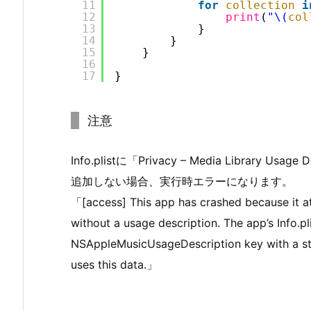
11
for
collection
i
12
print
(
"\(
col
13
}
14
}
15
}
16
17
}
注意
Info.plistに「Privacy – Media Library Usa
追加しない場合、実行時エラーになります。
「[access] This app has crashed because it a
without a usage description. The app’s Info.pl
NSAppleMusicUsageDescription key with a str
uses this data.」