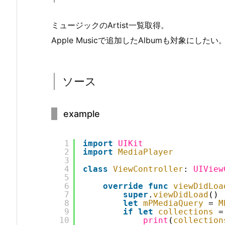
ミュージックのArtist一覧取得。
Apple Musicで追加したAlbumも対象にしたい
ソース
example
1
import
UIKit
2
import
MediaPlayer
3
4
class
ViewController
: 
UIView
5
6
override
func
viewDidLoa
7
super
.
viewDidLoad
()
8
let
mPMediaQuery
= 
M
9
if
let
collections
=
10
print
(
collection