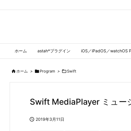
ホーム
astah*プラグイン
iOS／iPadOS／watchOS P

ホーム
>

Program
>

Swift
Swift MediaPlayer ミ

2019年3月11日