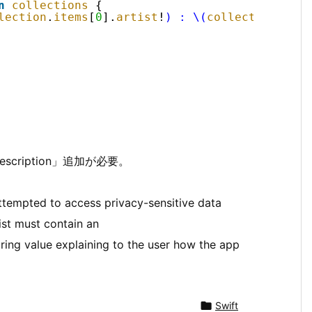
n
collections
{
lection
.
items
[
0
].
artist
!
) : \(
collection
.
coun
ge Description」追加が必要。
ttempted to access privacy-sensitive data
ist must contain an
ing value explaining to the user how the app

Swift