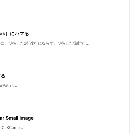
Break）にハマる
、期待した2行改行にならず、期待した場所で ...
する
Path t ...
ar Small Image
 CLKComp ...