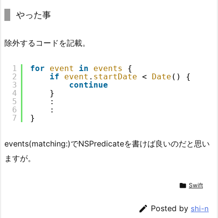
やった事
除外するコードを記載。
1
for
event
in
events
{
2
if
event
.
startDate
<
Date
() {
3
continue
4
}
5
:
6
:
7
}
events(matching:)でNSPredicateを書けば良いのだと思い
ますが。

Swift

Posted by
shi-n