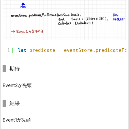
1
let
predicate
= 
eventStore
.
predicateFo
期待
Event2が先頭
結果
Event1が先頭