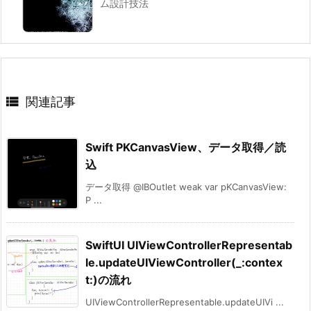
ム設計技法

関連記事
Swift PKCanvasView、データ取得／読
込
データ取得 @IBOutlet weak var pKCanvasView:
P ...
SwiftUI UIViewControllerRepresentab
le.updateUIViewController(_:contex
t:)の流れ
UIViewControllerRepresentable.updateUIVi ...