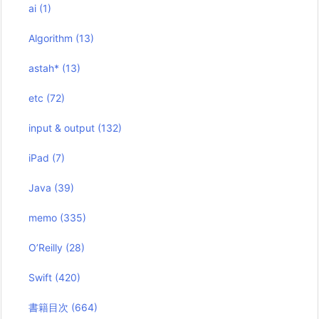
ai
(1)
Algorithm
(13)
astah*
(13)
etc
(72)
input & output
(132)
iPad
(7)
Java
(39)
memo
(335)
O’Reilly
(28)
Swift
(420)
書籍目次
(664)