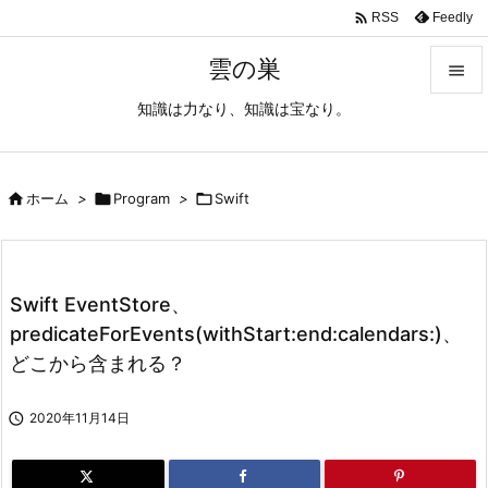

Feedly
RSS
雲の巣

知識は力なり、知識は宝なり。

メニュ

サイド

ホーム
>

Program
>

Swift

前へ

Swift EventStore、
次へ
predicateForEvents(withStart:end:calendars:)、

どこから含まれる？
検索

2020年11月14日