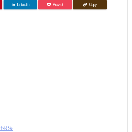
LinkedIn
Pocket
Copy
計技法