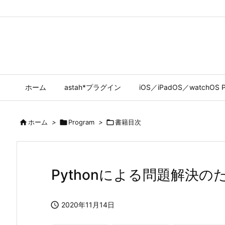
ホーム
astah*プラグイン
iOS／iPadOS／watchOS P

ホーム
>

Program
>

書籍目次
Pythonによる問題解決

2020年11月14日