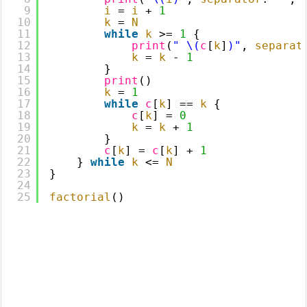
9
i
= 
i
+ 
1
10
k
= 
N
11
while
k
>
= 
1
{
12
print
(
" \(
c
[
k
]
)"
, 
separat
13
k
= 
k
- 
1
14
}
15
print
()
16
k
= 
1
17
while
c
[
k
] == 
k
{
18
c
[
k
] = 
0
19
k
= 
k
+ 
1
20
}
21
c
[
k
] = 
c
[
k
] + 
1
22
} 
while
k
<
= 
N
23
}
24
25
factorial
()