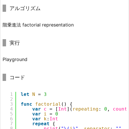
アルゴリズム
階乗進法 factorial representation
実行
Playground
コード
1
let
N
= 
3
2
3
func
factorial
() {
4
var
c
= [
Int
](
repeating
: 
0
, 
count
5
var
i
= 
0
6
var
k
:
Int
7
repeat
{
8
print
(
"\(
i
)"
, 
separator
: 
""
, 