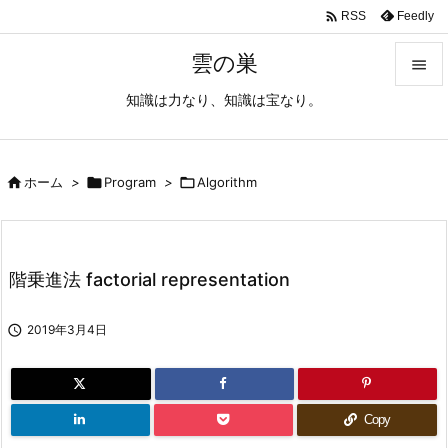

Feedly
RSS
雲の巣

知識は力なり、知識は宝なり。

メニュ

サイド

ホーム
>

Program
>

Algorithm

前へ

階乗進法 factorial representation
次へ


2019年3月4日
検索
Copy