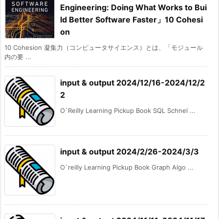
Engineering: Doing What Works to Bui
ld Better Software Faster」10 Cohesi
on
10 Cohesion 凝集力（コンピュータサイエンス）とは、「モジュール
内の要 ...
input & output 2024/12/16-2024/12/2
2
O`Reilly Learning Pickup Book SQL Schnel ...
input & output 2024/2/26-2024/3/3
O`reilly Learning Pickup Book Graph Algo ...