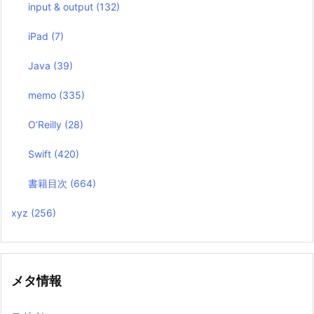
input & output
(132)
iPad
(7)
Java
(39)
memo
(335)
O’Reilly
(28)
Swift
(420)
書籍目次
(664)
xyz
(256)
メタ情報