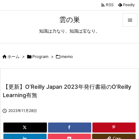

Feedly
RSS
雲の巣

知識は力なり、知識は宝なり。

メニュ

サイド

ホーム
>

Program
>

memo

前へ

【更新】O’Reilly Japan 2023年発行書籍のO’Reilly
次へ
Learning有無

検索

2023年11月28日
Copy