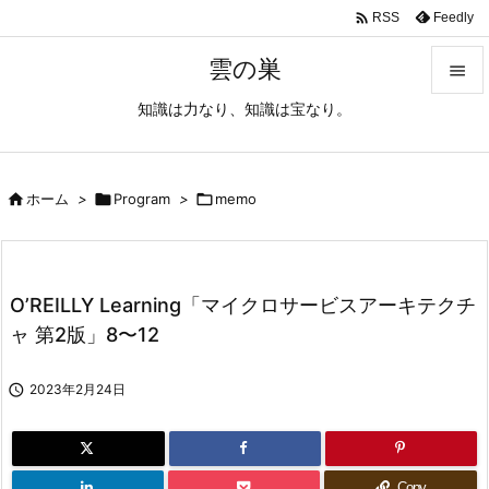

Feedly
RSS
雲の巣

知識は力なり、知識は宝なり。

メニュ

サイド

ホーム
>

Program
>

memo

前へ

O’REILLY Learning「マイクロサービスアーキテクチ
次へ
ャ 第2版」8〜12

検索

2023年2月24日
Copy