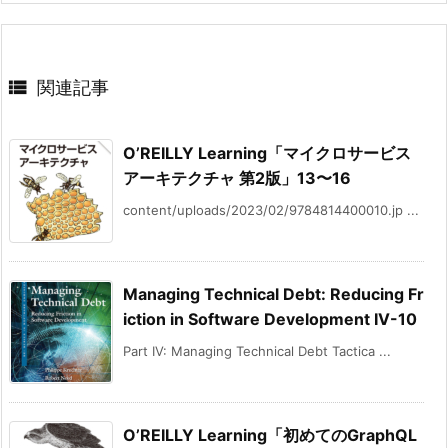

関連記事
O’REILLY Learning「マイクロサービス
アーキテクチャ 第2版」13〜16
content/uploads/2023/02/9784814400010.jp ...
Managing Technical Debt: Reducing Fr
iction in Software Development IV-10
Part IV: Managing Technical Debt Tactica ...
O’REILLY Learning「初めてのGraphQL