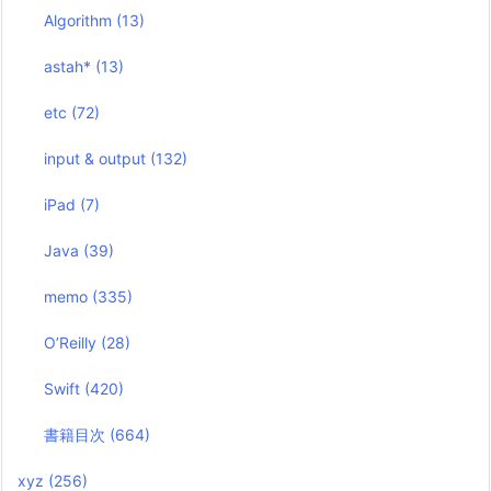
Algorithm
(13)
astah*
(13)
etc
(72)
input & output
(132)
iPad
(7)
Java
(39)
memo
(335)
O’Reilly
(28)
Swift
(420)
書籍目次
(664)
xyz
(256)