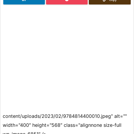
content/uploads/2023/02/9784814400010.jpeg" alt=""
width="400″ height="568″ class="alignnone size-full
wp-image-6851″ />