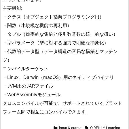
主要機能:
・クラス（オブジェクト指向プログラミング用）
・関数（小規模な機能の再利用）
・タプル（効率的な集約と多引数関数の統一的な扱い）
・型パラメータ（型に対する強力で明確な抽象化）
・代数的データ型（データ構造の容易な構築とマッチン
グ）
コンパイルターゲット
・Linux、Darwin（macOS）用のネイティブバイナリ
・JVM用のJARファイル
・WebAssemblyモジュール
クロスコンパイルが可能で、サポートされているプラット
フォーム間で相互にコンパイルできます。

input & output

O'REILLY Learning