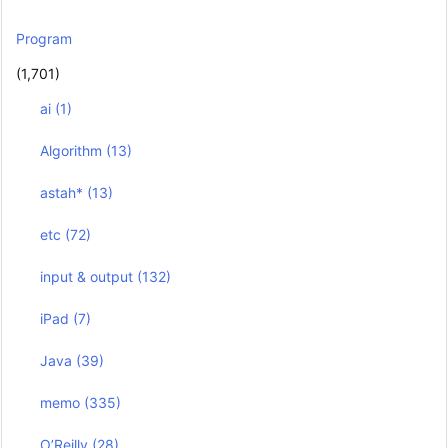
Program
(1,701)
ai
(1)
Algorithm
(13)
astah*
(13)
etc
(72)
input & output
(132)
iPad
(7)
Java
(39)
memo
(335)
O’Reilly
(28)