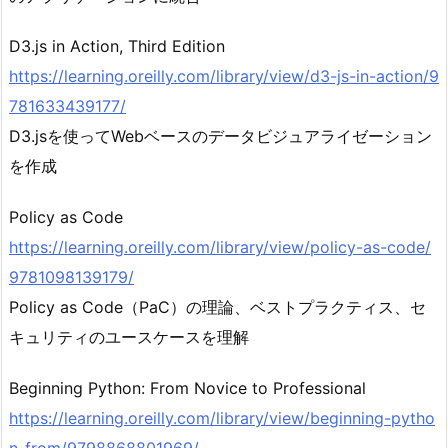
D3.js in Action, Third Edition
https://learning.oreilly.com/library/view/d3-js-in-action/9
781633439177/
D3.jsを使ってWebベースのデータビジュアライゼーション
を作成
Policy as Code
https://learning.oreilly.com/library/view/policy-as-code/
9781098139179/
Policy as Code（PaC）の理論、ベストプラクティス、セ
キュリティのユースケースを理解
Beginning Python: From Novice to Professional
https://learning.oreilly.com/library/view/beginning-pytho
n-from/9798868801969/