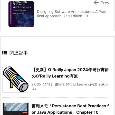

Prev
Designing Software Architectures: A Prac
tical Approach, 2nd Edition - 3

関連記事
【更新】O’Reilly Japan 2024年発行書籍
のO’Reilly Learning有無
27/35（77%） 書籍名 発行日 Learning有無 scikit-
lea ...
書籍メモ「Persistence Best Practices f
or Java Applications」Chapter 10