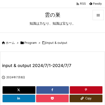

Feedly
RSS
雲の巣

知識は力なり、知識は宝なり。

メニュ

サイド

ホーム
>

Program
>

input & output

前へ

input & output 2024/7/1-2024/7/7
次へ


2024年7月8日
検索
Copy