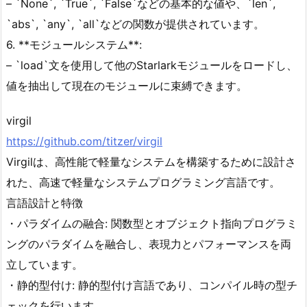
– `None`, `True`, `False`などの基本的な値や、`len`,
`abs`, `any`, `all`などの関数が提供されています。
6. **モジュールシステム**:
– `load`文を使用して他のStarlarkモジュールをロードし、
値を抽出して現在のモジュールに束縛できます。
virgil
https://github.com/titzer/virgil
Virgilは、高性能で軽量なシステムを構築するために設計さ
れた、高速で軽量なシステムプログラミング言語です。
言語設計と特徴
・パラダイムの融合: 関数型とオブジェクト指向プログラミ
ングのパラダイムを融合し、表現力とパフォーマンスを両
立しています。
・静的型付け: 静的型付け言語であり、コンパイル時の型チ
ェックを行います。