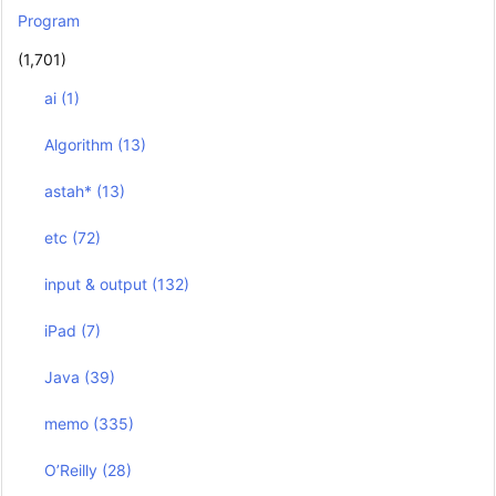
Program
(1,701)
ai
(1)
Algorithm
(13)
astah*
(13)
etc
(72)
input & output
(132)
iPad
(7)
Java
(39)
memo
(335)
O’Reilly
(28)