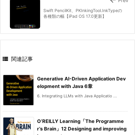
Prev
Swift PencilKit、PKInkingTool.InkTypeの
各種類の幅【iPad OS 17.0更新】

関連記事
Generative AI-Driven Application Dev
elopment with Java 6章
6. Integrating LLMs with Java Applicatio ...
O’REILLY Learning「The Programme
r’s Brain」12 Designing and improving