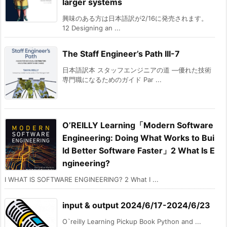
larger systems
興味のある方は日本語訳が2/16に発売されます。
12 Designing an ...
The Staff Engineer’s Path III-7
日本語訳本 スタッフエンジニアの道 ―優れた技術
専門職になるためのガイド Par ...
O’REILLY Learning「Modern Software
Engineering: Doing What Works to Bui
ld Better Software Faster」2 What Is E
ngineering?
I WHAT IS SOFTWARE ENGINEERING? 2 What I ...
input & output 2024/6/17-2024/6/23
O`reilly Learning Pickup Book Python and ...