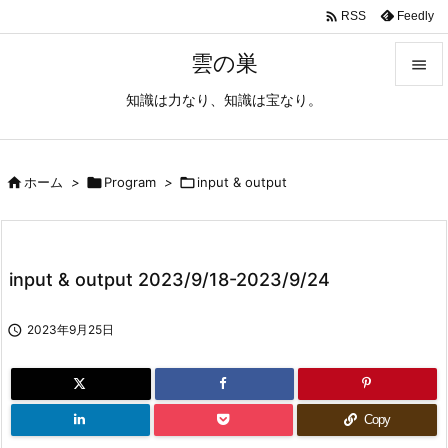

Feedly
RSS
雲の巣

知識は力なり、知識は宝なり。

メニュ

サイド

ホーム
>

Program
>

input & output

前へ

input & output 2023/9/18-2023/9/24
次へ


2023年9月25日
検索
Copy