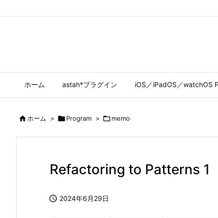
ホーム
astah*プラグイン
iOS／iPadOS／watchOS P

ホーム
>

Program
>

memo
Refactoring to Patterns 1

2024年6月29日