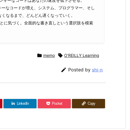
ジャンキーなコードはあなたの速度を低下させる。
キーなコードが増え、システム、プログラマー、そし
なくなるまで、どんどん遅くなっていく。
いことに気づく。全面的な書き直しという選択肢を模索

memo

O'REILLY Learning

Posted by
shi-n
LinkedIn
Pocket
Copy