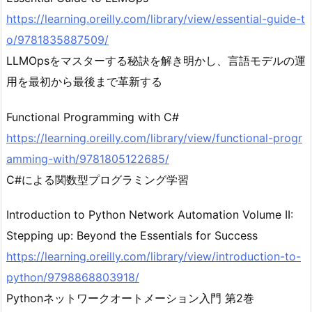
https://learning.oreilly.com/library/view/essential-guide-t
o/9781835887509/
LLMOpsをマスターする秘訣を解き明かし、言語モデルの運
用を最初から最後まで革新する
Functional Programming with C#
https://learning.oreilly.com/library/view/functional-progr
amming-with/9781805122685/
C#による関数型プログラミング学習
Introduction to Python Network Automation Volume II:
Stepping up: Beyond the Essentials for Success
https://learning.oreilly.com/library/view/introduction-to-
python/9798868803918/
Pythonネットワークオートメーション入門 第2巻