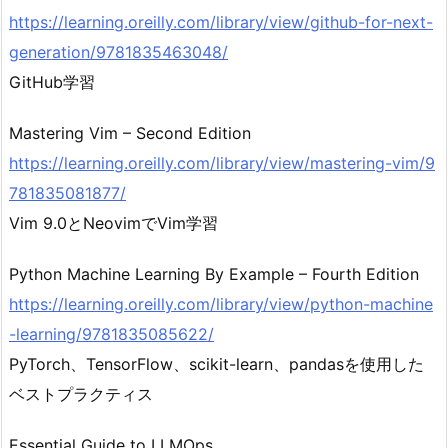
https://learning.oreilly.com/library/view/github-for-next-
generation/9781835463048/
GitHub学習
Mastering Vim – Second Edition
https://learning.oreilly.com/library/view/mastering-vim/9
781835081877/
Vim 9.0とNeovimでVim学習
Python Machine Learning By Example – Fourth Edition
https://learning.oreilly.com/library/view/python-machine
-learning/9781835085622/
PyTorch、TensorFlow、scikit-learn、pandasを使用した
ベストプラクティス
Essential Guide to LLMOps