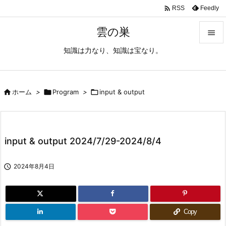

Feedly
RSS
雲の巣

知識は力なり、知識は宝なり。

メニュ

サイド

ホーム
>

Program
>

input & output

前へ

input & output 2024/7/29-2024/8/4
次へ


2024年8月4日
検索
Copy