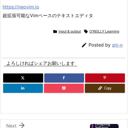
https://neovim.io
超拡張可能なVimベースのテキストエディタ

input & output

O'REILLY Learning

Posted by
shi-n
よろしければシェアお願いします
Copy

Next