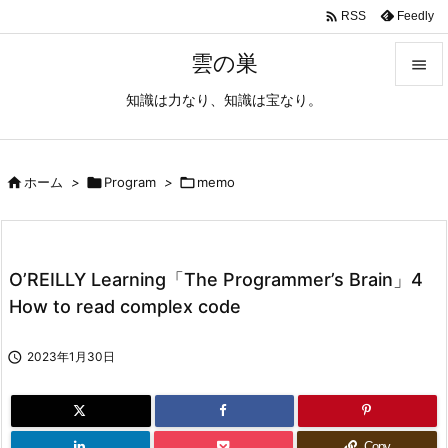

Feedly
RSS
雲の巣

知識は力なり、知識は宝なり。

メニュ

サイド

ホーム
>

Program
>

memo

前へ

O’REILLY Learning「The Programmer’s Brain」4
次へ
How to read complex code

検索

2023年1月30日
Copy