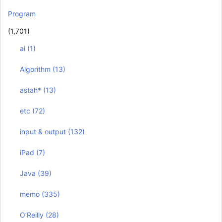
Program
(1,701)
ai
(1)
Algorithm
(13)
astah*
(13)
etc
(72)
input & output
(132)
iPad
(7)
Java
(39)
memo
(335)
O’Reilly
(28)