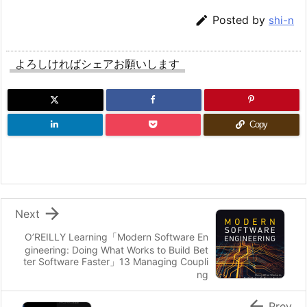

Posted by
shi-n
よろしければシェアお願いします
Copy

Next
O’REILLY Learning「Modern Software En
gineering: Doing What Works to Build Bet
ter Software Faster」13 Managing Coupli
ng

Prev