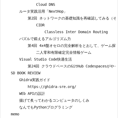
                Cloud DNS

        ルータ実践活用「NextHop」

            第2回 ネットワークの基礎知識を再確認してみる（その
                CIDR

                    Classless Inter Domain Routing

        パズルで鍛えるアルゴリズム力

            第4回 4x4盤オセロの完全解析をとおして、ゲーム探
                二人零和有限確定完全情報ゲーム

        Visual Studio Code快適生活

            第24回 クラウドベースのGitHub Codespacesがや
    SD BOOK REVIEW

        Ghidra実践ガイド

            https://ghidra-sre.org/

        WEb APIの設計

        揚げて炙ってわかるコンピュータのしくみ

        なんでもPythonプログラミング
