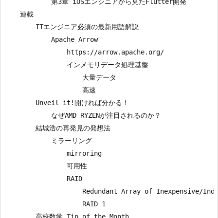
            第3章 iOSエンジニアから見たFlutter開発

    連載

        ITエンジニア必須の最新用語解説

            Apache Arrow

                https://arrow.apache.org/

                インメモリデータ処理基盤

                    大量データ

                    高速

        Unveil it!開ければ分かる！

            なぜAMD RYZENが注目されるのか？

        結城浩の再発見の発想法

            ミラーリング

                mirroring

                可用性

                RAID

                    Redundant Array of Inexpensive/Inde
                    RAID 1

        高校数学 Tip of the Month
