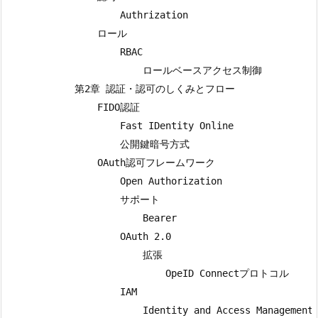
                    Authrization

                ロール

                    RBAC

                        ロールベースアクセス制御

            第2章 認証・認可のしくみとフロー

                FIDO認証

                    Fast IDentity Online

                    公開鍵暗号方式

                OAuth認可フレームワーク

                    Open Authorization

                    サポート

                        Bearer

                    OAuth 2.0

                        拡張

                            OpeID Connectプロトコル

                    IAM

                        Identity and Access Management
