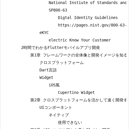
                    National Instiute of Standards and 
                    SP800-63

                        Digtal Identity Guidelines

                        https://pages.nist.gov/800-63-3
                eKYC

                    electric Know Your Customer

        2時間でわかるFlutterモバイルアプリ開発

            第1章 フレームワークの全体像と開発イメージを知る

                クロスプラットフォーム

                Dart言語

                Widget

                    iOS風

                        Cupertino Widget

            第2章 クロスプラットフォームを活かして速く開発す
                UIコンポーネント

                    ネイティブ

                        使用できない
