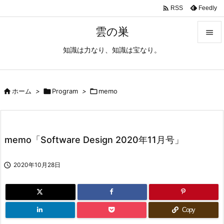

Feedly
RSS
雲の巣

知識は力なり、知識は宝なり。

メニュ

サイド

ホーム
>

Program
>

memo

前へ

memo「Software Design 2020年11月号」
次へ


2020年10月28日
検索
Copy