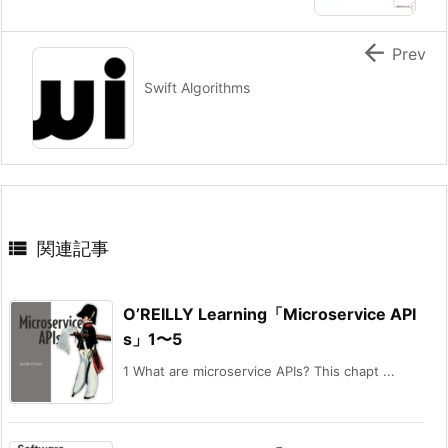

Prev
Swift Algorithms

関連記事
O’REILLY Learning「Microservice API
s」1〜5
1 What are microservice APIs? This chapt ...