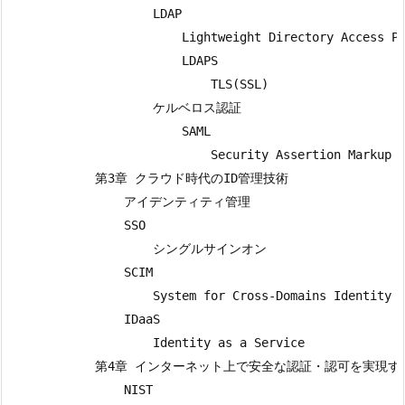
                    LDAP

                        Lightweight Directory Access Pr
                        LDAPS

                            TLS(SSL)

                    ケルベロス認証

                        SAML

                            Security Assertion Markup L
            第3章 クラウド時代のID管理技術

                アイデンティティ管理

                SSO

                    シングルサインオン

                SCIM

                    System for Cross-Domains Identity M
                IDaaS

                    Identity as a Service

            第4章 インターネット上で安全な認証・認可を実現
                NIST
