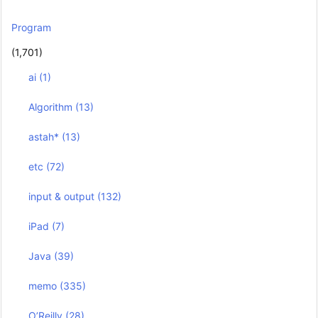
Program
(1,701)
ai
(1)
Algorithm
(13)
astah*
(13)
etc
(72)
input & output
(132)
iPad
(7)
Java
(39)
memo
(335)
O’Reilly
(28)