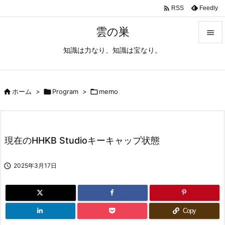

Feedly
RSS
雲の巣

知識は力なり、知識は宝なり。

メニュ

サイド

ホーム
>

Program
>

memo

前へ

現在のHHKB Studioキーキャップ状態
次へ


2025年3月17日
検索
Copy