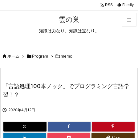

Feedly
RSS
雲の巣

知識は力なり、知識は宝なり。

メニュ

サイド

ホーム
>

Program
>

memo

前へ

「言語処理100本ノック」でプログラミング言語学
次へ
習！？

検索

2020年4月12日
Copy