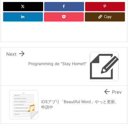
Copy

Next
Programming de "Stay Home!!"

Prev
iOSアプリ「Beautiful Word」やっと更新、
申請中