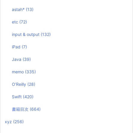
astah*
(13)
etc
(72)
input & output
(132)
iPad
(7)
Java
(39)
memo
(335)
O’Reilly
(28)
Swift
(420)
書籍目次
(664)
xyz
(256)