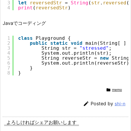
3
let
reversedStr
= 
String
(
str
.
reversed
(
4
print
(
reversedStr
)
Javaでコーディング
1
class
Playground {
2
public
static
void
main(String[ ] 
3
String str = 
"stressed"
;
4
System.out.println(str);
5
String reverseStr = 
new
String
6
System.out.println(reverseStr)
7
}
8
}

memo

Posted by
shi-n
よろしければシェアお願いします