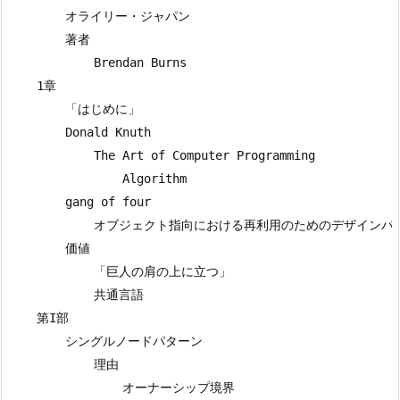
        オライリー・ジャパン

        著者

            Brendan Burns

    1章

        「はじめに」

        Donald Knuth

            The Art of Computer Programming

                Algorithm

        gang of four

            オブジェクト指向における再利用のためのデザインパタ
        価値

            「巨人の肩の上に立つ」

            共通言語

    第I部

        シングルノードパターン

            理由

                オーナーシップ境界
