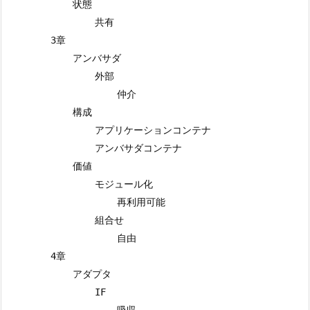
            状態

                共有

        3章

            アンバサダ

                外部

                    仲介

            構成

                アプリケーションコンテナ

                アンバサダコンテナ

            価値

                モジュール化

                    再利用可能

                組合せ

                    自由

        4章

            アダプタ

                IF

                    吸収
