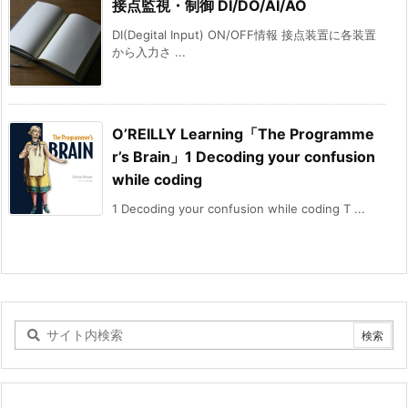
接点監視・制御 DI/DO/AI/AO
DI(Degital Input) ON/OFF情報 接点装置に各装置
から入力さ ...
O’REILLY Learning「The Programme
r’s Brain」1 Decoding your confusion
while coding
1 Decoding your confusion while coding T ...