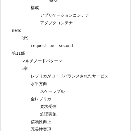
            構成 

                アプリケーションコンテナ

                アダプタコンテナ

    memo

        RPS

            request per second

    第II部

        マルチノードパターン

        5章

            レプリカがロードバランスされたサービス

            水平方向

                スケーラブル

            全レプリカ

                要求受信

                処理実施

            信頼性向上

            冗長性実現
