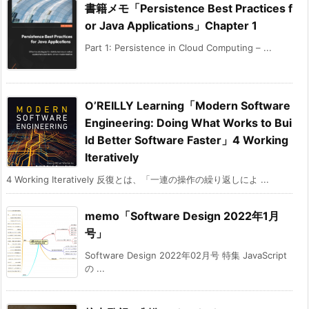
書籍メモ「Persistence Best Practices f
or Java Applications」Chapter 1
Part 1: Persistence in Cloud Computing – ...
O’REILLY Learning「Modern Software
Engineering: Doing What Works to Bui
ld Better Software Faster」4 Working
Iteratively
4 Working Iteratively 反復とは、「一連の操作の繰り返しによ ...
memo「Software Design 2022年1月
号」
Software Design 2022年02月号 特集 JavaScript
の ...