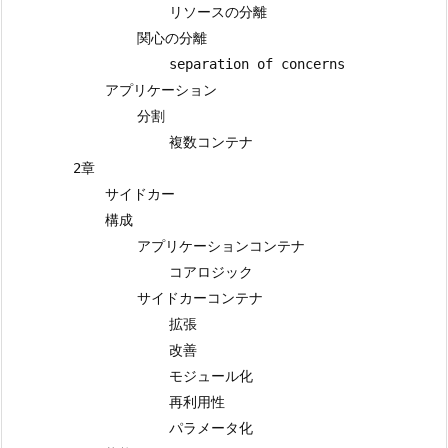
                    リソースの分離

                関心の分離

                    separation of concerns

            アプリケーション

                分割

                    複数コンテナ

        2章

            サイドカー

            構成

                アプリケーションコンテナ

                    コアロジック

                サイドカーコンテナ

                    拡張

                    改善

                    モジュール化

                    再利用性

                    パラメータ化
