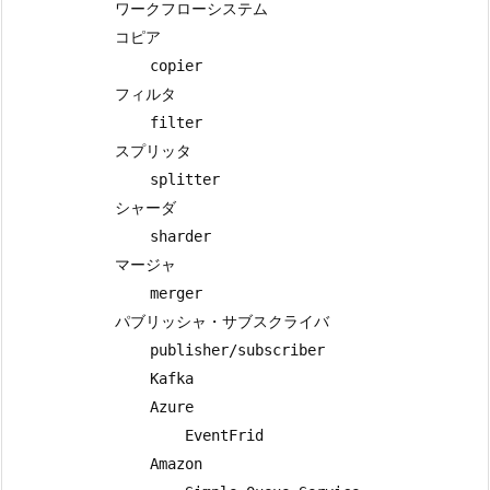
            ワークフローシステム

            コピア

                copier

            フィルタ

                filter

            スプリッタ

                splitter

            シャーダ

                sharder

            マージャ

                merger

            パブリッシャ・サブスクライバ

                publisher/subscriber

                Kafka

                Azure

                    EventFrid

                Amazon
