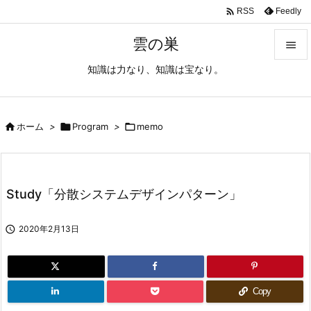

Feedly
RSS
雲の巣

知識は力なり、知識は宝なり。

メニュ

サイド

ホーム
>

Program
>

memo

前へ

Study「分散システムデザインパターン」
次へ


2020年2月13日
検索
Copy