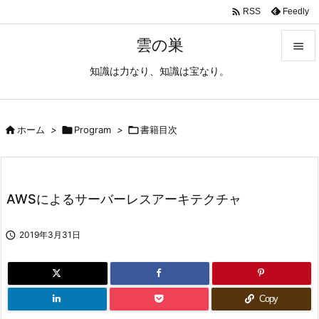

Feedly
RSS
雲の巣

知識は力なり、知識は宝なり。

メニュ

サイド

ホーム
>

Program
>

書籍目次

前へ

AWSによるサーバーレスアーキテクチャ
次へ


2019年3月31日
検索
Copy