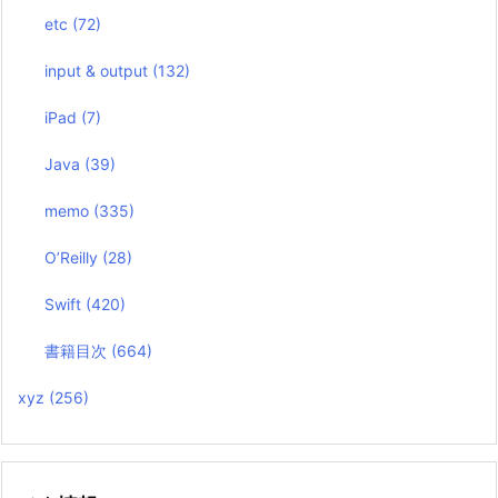
etc
(72)
input & output
(132)
iPad
(7)
Java
(39)
memo
(335)
O’Reilly
(28)
Swift
(420)
書籍目次
(664)
xyz
(256)