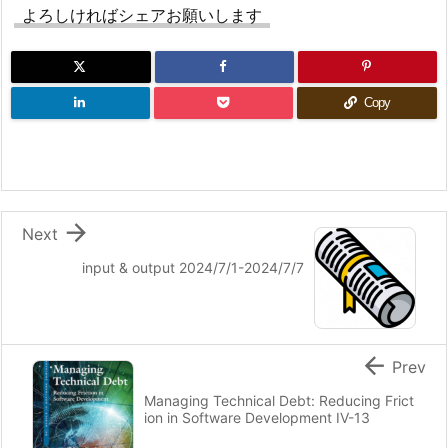
よろしければシェアお願いします
Copy

Next
input & output 2024/7/1-2024/7/7

Prev
Managing Technical Debt: Reducing Frict
ion in Software Development IV-13