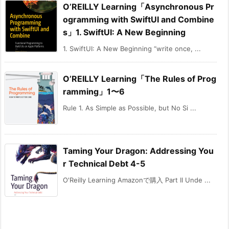
O’REILLY Learning「Asynchronous Pr
ogramming with SwiftUI and Combine
s」1. SwiftUI: A New Beginning
1. SwiftUI: A New Beginning “write once, ...
O’REILLY Learning「The Rules of Prog
ramming」1〜6
Rule 1. As Simple as Possible, but No Si ...
Taming Your Dragon: Addressing You
r Technical Debt 4-5
O'Reilly Learning Amazonで購入 Part II Unde ...