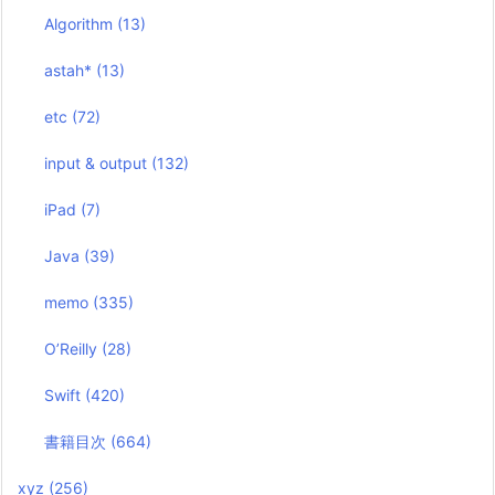
Algorithm
(13)
astah*
(13)
etc
(72)
input & output
(132)
iPad
(7)
Java
(39)
memo
(335)
O’Reilly
(28)
Swift
(420)
書籍目次
(664)
xyz
(256)