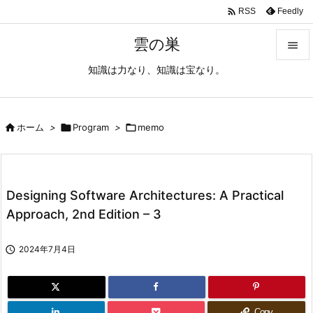

Feedly
RSS
雲の巣

知識は力なり、知識は宝なり。

メニュ

サイド

ホーム
>

Program
>

memo

前へ

Designing Software Architectures: A Practical
次へ
Approach, 2nd Edition – 3

検索

2024年7月4日
Copy