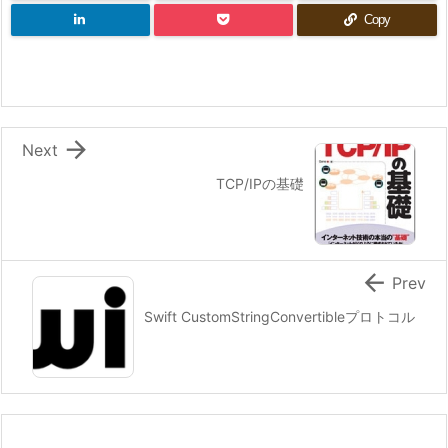
Copy

Next
TCP/IPの基礎

Prev
Swift CustomStringConvertibleプロトコル