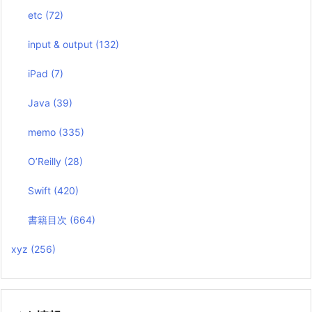
etc
(72)
input & output
(132)
iPad
(7)
Java
(39)
memo
(335)
O’Reilly
(28)
Swift
(420)
書籍目次
(664)
xyz
(256)