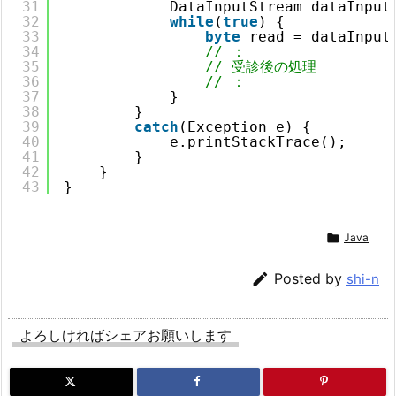
31
DataInputStream dataInput
32
while
(
true
) {
33
byte
read = dataInput
34
// ：
35
// 受診後の処理
36
// ：
37
}
38
}
39
catch
(Exception e) {
40
e.printStackTrace();
41
}
42
}
43
}

Java

Posted by
shi-n
よろしければシェアお願いします