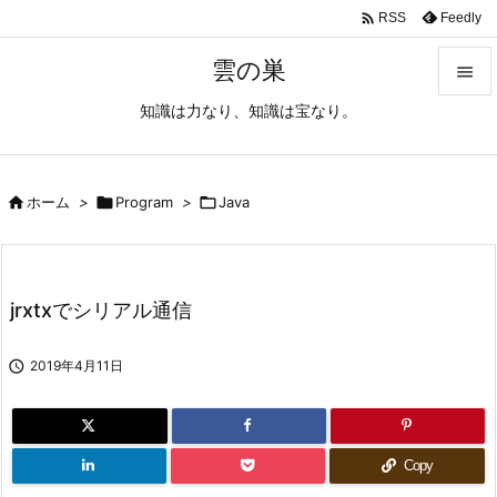

Feedly
RSS
雲の巣

知識は力なり、知識は宝なり。

メニュ

サイド

ホーム
>

Program
>

Java

前へ

jrxtxでシリアル通信
次へ


2019年4月11日
検索
Copy