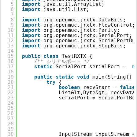
5
import
java.util.ArrayList;
6
import
java.util.List;
7
8
import
org.openmuc.jrxtx.DataBits;
9
import
org.openmuc.jrxtx.FlowControl;
10
import
org.openmuc.jrxtx.Parity;
11
import
org.openmuc.jrxtx.SerialPort;
12
import
org.openmuc.jrxtx.SerialPortBu
13
import
org.openmuc.jrxtx.StopBits;
14
15
public
class
TestRXTX {
16
/** シリアルポート */
17
static
SerialPort serialPort =  
n
18
19
public
static
void
main(String[] 
20
try
{
21
boolean
recvStart = 
false
22
List&lt;Byte&gt; recvData
23
serialPort = SerialPortBu
24
25
26
27
28
29
30
InputStream inputStream =