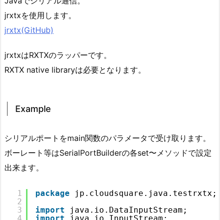
Javaでシリアル通信。
jrxtxを使用します。
jrxtx(GitHub)
jrxtxはRXTXのラッパーです。
RXTX native libraryは必要となります。
Example
シリアルポートをmain関数のパラメータで受け取ります。
ボーレート等はSerialPortBuilderの各set〜メソッドで設定
出来ます。
1
package
jp.cloudsquare.java.testrxtx;
2
3
import
java.io.DataInputStream;
4
import
java.io.InputStream;