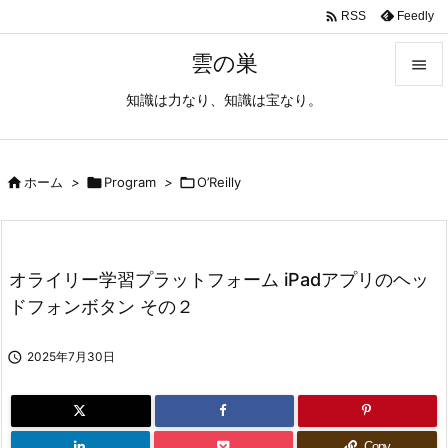

Feedly
RSS
雲の巣

知識は力なり、知識は宝なり。

メニュ

サイド

ホーム
>

Program
>

O’Reilly

前へ

オライリー学習プラットフォーム iPadアプリのヘッ
次へ
ドフォンボタン その２

検索

2025年7月30日
Copy