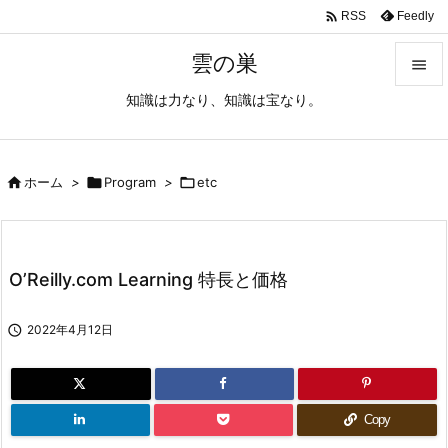

Feedly
RSS
雲の巣

知識は力なり、知識は宝なり。

メニュ

サイド

ホーム
>

Program
>

etc

前へ

O’Reilly.com Learning 特長と価格
次へ


2022年4月12日
検索
Copy