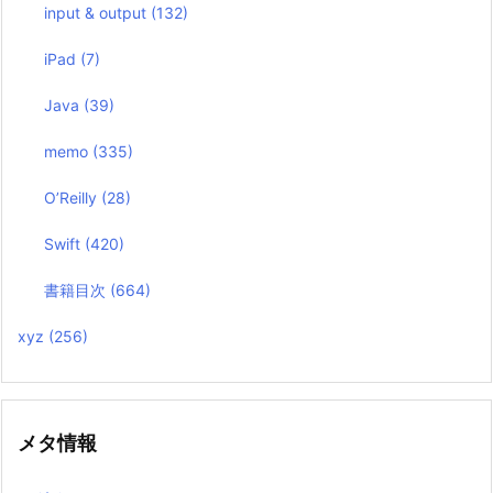
input & output
(132)
iPad
(7)
Java
(39)
memo
(335)
O’Reilly
(28)
Swift
(420)
書籍目次
(664)
xyz
(256)
メタ情報