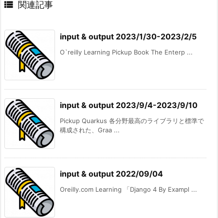

関連記事
input & output 2023/1/30-2023/2/5
O`reilly Learning Pickup Book The Enterp ...
input & output 2023/9/4-2023/9/10
Pickup Quarkus 各分野最高のライブラリと標準で
構成された、Graa ...
input & output 2022/09/04
Oreilly.com Learning 「Django 4 By Exampl ...