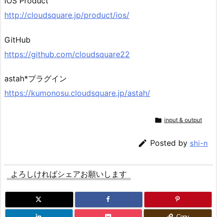
iOS Product
http://cloudsquare.jp/product/ios/
GitHub
https://github.com/cloudsquare22
astah*プラグイン
https://kumonosu.cloudsquare.jp/astah/

input & output

Posted by
shi-n
よろしければシェアお願いします
Copy