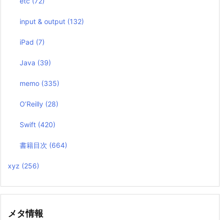
etc
(72)
input & output
(132)
iPad
(7)
Java
(39)
memo
(335)
O’Reilly
(28)
Swift
(420)
書籍目次
(664)
xyz
(256)
メタ情報