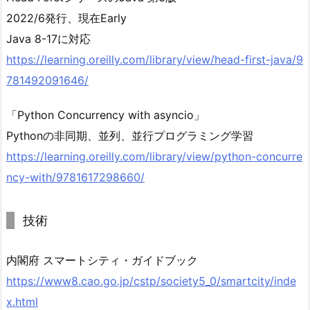
2022/6発行、現在Early
Java 8-17に対応
https://learning.oreilly.com/library/view/head-first-java/9
781492091646/
「Python Concurrency with asyncio」
Pythonの非同期、並列、並行プログラミング学習
https://learning.oreilly.com/library/view/python-concurre
ncy-with/9781617298660/
技術
内閣府 スマートシティ・ガイドブック
https://www8.cao.go.jp/cstp/society5_0/smartcity/inde
x.html