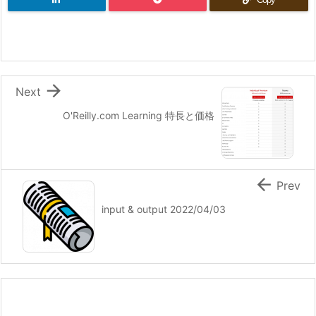

Next
O'Reilly.com Learning 特長と価格

Prev
input & output 2022/04/03