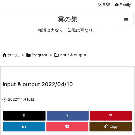

Feedly
RSS
雲の巣

知識は力なり、知識は宝なり。

メニュ

サイド

ホーム
>

Program
>

input & output

前へ

input & output 2022/04/10
次へ


2022年4月10日
検索
Copy