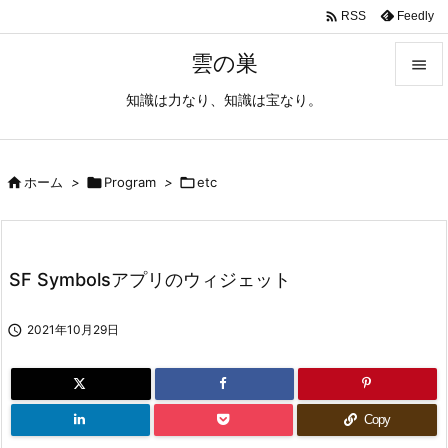

Feedly
RSS
雲の巣

知識は力なり、知識は宝なり。

メニュ

サイド

ホーム
>

Program
>

etc

前へ

SF Symbolsアプリのウィジェット
次へ


2021年10月29日
検索
Copy