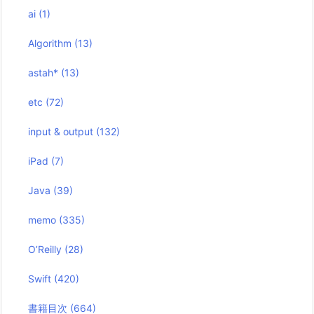
ai
(1)
Algorithm
(13)
astah*
(13)
etc
(72)
input & output
(132)
iPad
(7)
Java
(39)
memo
(335)
O’Reilly
(28)
Swift
(420)
書籍目次
(664)