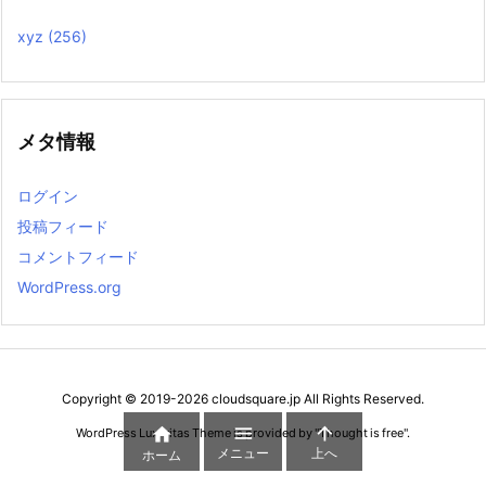
xyz
(256)
メタ情報
ログイン
投稿フィード
コメントフィード
WordPress.org
Copyright ©
2019
-2026
cloudsquare.jp
All Rights Reserved.



WordPress Luxeritas Theme is provided by "
Thought is free
".
メニュー
上へ
ホーム