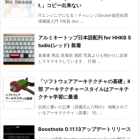
t.」コピー出来ない
ITエンジニアになる！チャレンジDocker仮想化環
境構築入門 106頁 doc ...
アルミキートップ日本語配列 for HHKB S
tudio(レッド) 装着
装着後 商品 装着前 感想 写真よりも明かりに反射
してキラキラしています。 打感 ...
「ソフトウェアアーキテクチャの基礎」II
部 アーキテクチャースタイルはアーキテ
クチャ学習に最適
以前に書いた記事（原書読んだ時の） 掲載されて
いるアーキテクチャ（原書） 10. ...
Boostnote 0.11.13アップデートリリース
リリース情報 Readme.md Featurs Google翻訳 ス