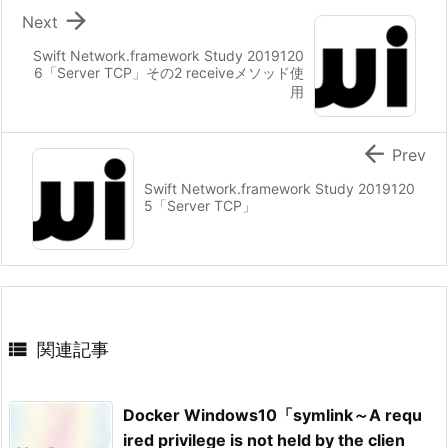

Next
Swift Network.framework Study 2019120
6「Server TCP」その2 receiveメソッド使
用

Prev
Swift Network.framework Study 2019120
5「Server TCP」

関連記事
Docker Windows10「symlink～A requ
ired privilege is not held by the clien