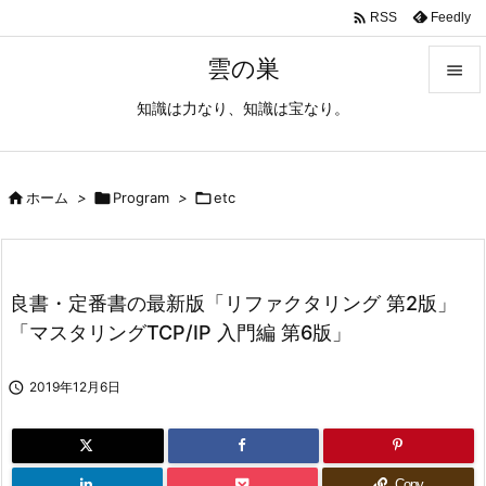

Feedly
RSS
雲の巣

知識は力なり、知識は宝なり。

メニュ

サイド

ホーム
>

Program
>

etc

前へ

良書・定番書の最新版「リファクタリング 第2版」
次へ
「マスタリングTCP/IP 入門編 第6版」

検索

2019年12月6日
Copy