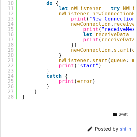
10
do
{
11
let
nWListener
= 
try
NWLi
12
nWListener
.
newConnectionH
13
print
(
"New Connection
14
newConnection
.
receive
15
print
(
"receiveMes
16
let
receiveData
=
17
print
(
receiveData
18
})
19
newConnection
.
start
(
q
20
}
21
nWListener
.
start
(
queue
: 
m
22
print
(
"start"
)
23
}
24
catch
{
25
print
(
error
)
26
}
27
}
28
}

Swift

Posted by
shi-n