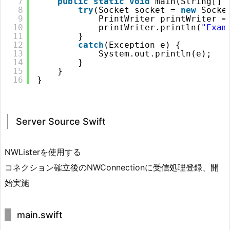
7
public
static
void
main(String[] 
8
try
(Socket socket = 
new
Socke
9
PrintWriter printWriter =
10
printWriter.println(
"Exam
11
}
12
catch
(Exception e) {
13
System.out.println(e);
14
}
15
}
16
}
Server Source Swift
NWListerを使用する
コネクション確立後のNWConnectionに受信処理登録、開
始実施
main.swift