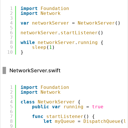
1
import
Foundation
2
import
Network
3
4
var
networkServer
= 
NetworkServer
()
5
6
networkServer
.
startListener
()
7
8
while
networkServer
.
running
{
9
sleep
(
1
)
10
}
NetworkServer.swift
1
import
Foundation
2
import
Network
3
4
class
NetworkServer
{
5
public
var
running
= 
true
6
7
func
startListener
() {
8
let
myQueue
= 
DispatchQueue
(
l
9