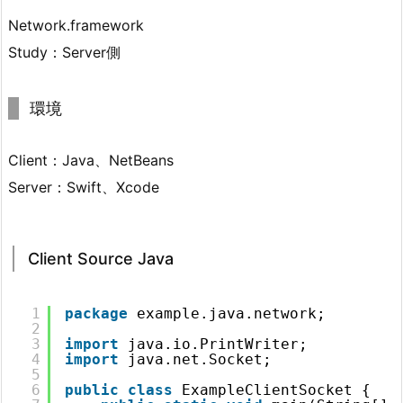
Network.framework
Study：Server側
環境
Client：Java、NetBeans
Server：Swift、Xcode
Client Source Java
1
package
example.java.network;
2
3
import
java.io.PrintWriter;
4
import
java.net.Socket;
5
6
public
class
ExampleClientSocket {