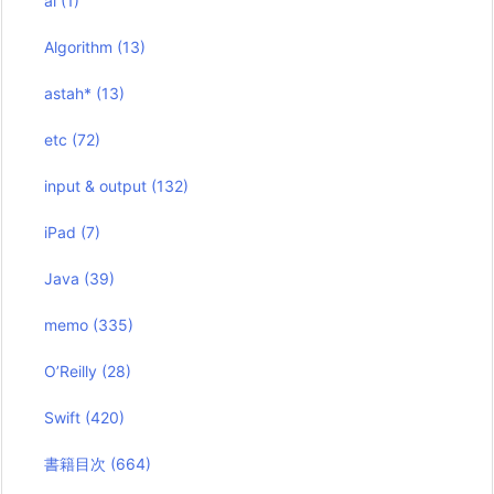
ai
(1)
Algorithm
(13)
astah*
(13)
etc
(72)
input & output
(132)
iPad
(7)
Java
(39)
memo
(335)
O’Reilly
(28)
Swift
(420)
書籍目次
(664)