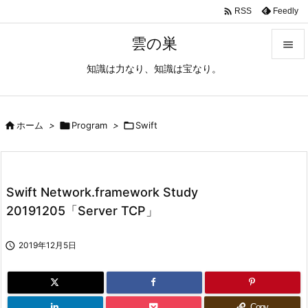

Feedly
RSS
雲の巣

知識は力なり、知識は宝なり。

メニュ

サイド

ホーム
>

Program
>

Swift

前へ

Swift Network.framework Study
次へ
20191205「Server TCP」

検索

2019年12月5日
Copy