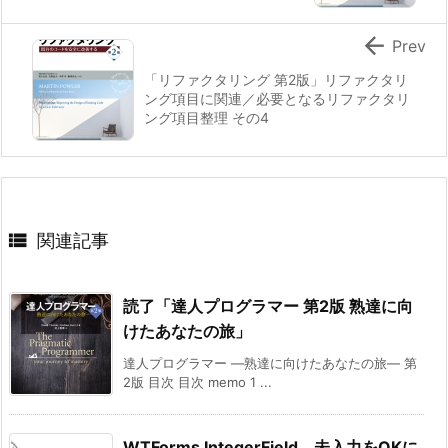

Prev
「リファクタリング 第2版」リファクタリ
ング項目に関連／必要となるリファクタリ
ング項目整理 その4

関連記事
読了「達人プログラマー 第2版 熟達に向
けたあなたの旅」
達人プログラマー ―熟達に向けたあなたの旅― 第
2版 目次 目次 memo 1 ...
WTForms IntegerField、未入力をOKに