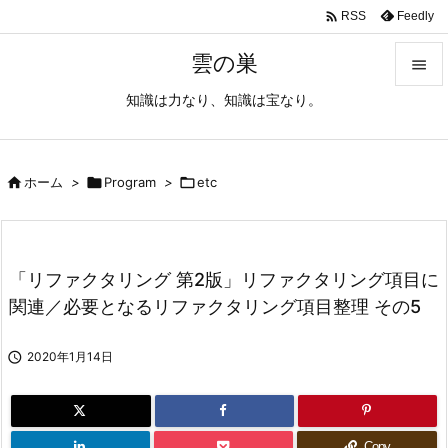

Feedly
RSS
雲の巣

知識は力なり、知識は宝なり。

メニュ

サイド

ホーム
>

Program
>

etc

前へ

「リファクタリング 第2版」リファクタリング項目に
次へ
関連／必要となるリファクタリング項目整理 その5

検索

2020年1月14日
Copy