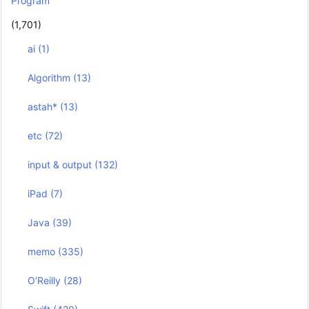
Program
(1,701)
ai
(1)
Algorithm
(13)
astah*
(13)
etc
(72)
input & output
(132)
iPad
(7)
Java
(39)
memo
(335)
O’Reilly
(28)