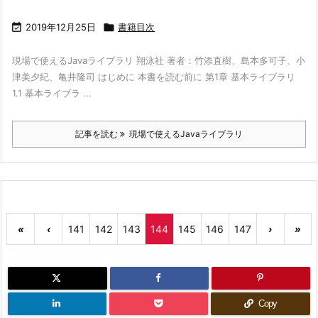

2019年12月25日

書籍目次
現場で使えるJavaライブラリ 翔泳社 著者：竹添直樹、島本多可子、小
津美夕紀、亀井隆司 はじめに 本書を読む前に 第1章 基本ライブラリ
1.1 基本ライブラ ...
記事を読む
現場で使えるJavaライブラリ
«
‹
141
142
143
144
145
146
147
›
»
Copy