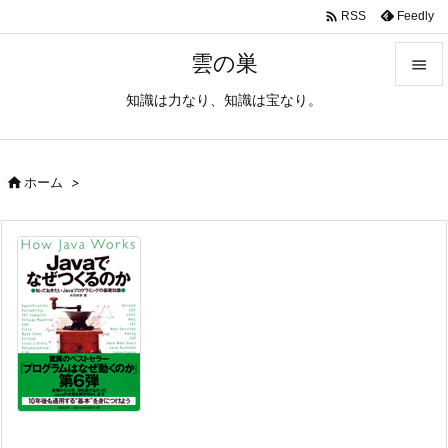

Feedly
RSS
雲の巣

知識は力なり、知識は宝なり。

メニュ

サイド

ホーム
>

前へ

次へ

検索