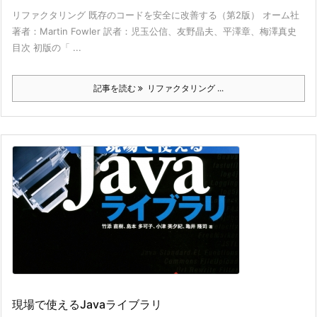
リファクタリング 既存のコードを安全に改善する（第2版） オーム社
著者：Martin Fowler 訳者：児玉公信、友野晶夫、平澤章、梅澤真史
目次 初版の「 ...
記事を読む
リファクタリング ...
現場で使えるJavaライブラリ